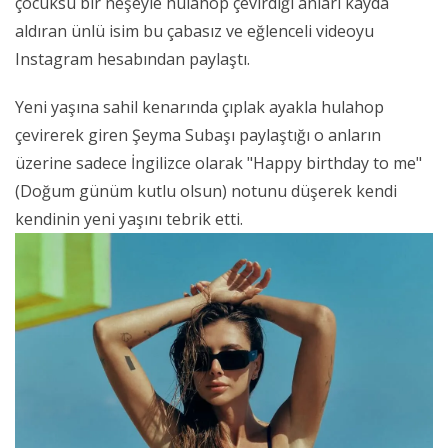
çocuksu bir neşeyle hulahop çevirdiği anları kayda
aldıran ünlü isim bu çabasız ve eğlenceli videoyu
Instagram hesabından paylaştı.
Yeni yaşına sahil kenarında çıplak ayakla hulahop
çevirerek giren Şeyma Subaşı paylaştığı o anların
üzerine sadece İngilizce olarak "Happy birthday to me"
(Doğum günüm kutlu olsun) notunu düşerek kendi
kendinin yeni yaşını tebrik etti.