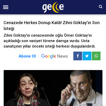
09 AĞUSTOS Pazar 16:26
Cenazede Herkes Donup Kaldı! Zihni Göktay'ın Son
İsteği
Zihni Göktay'ın cenazesinde oğlu Ömer Göktay'ın
açıkladığı son vasiyet törene damga vurdu. Usta
sanatçının yıllar önceki isteği herkesi duygulandırdı.
Abone Ol