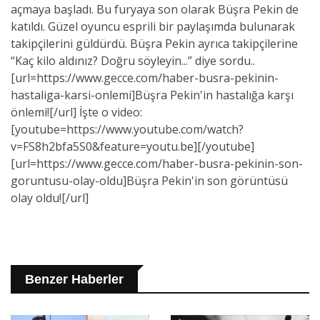
açmaya başladı. Bu furyaya son olarak Büşra Pekin de
katıldı. Güzel oyuncu esprili bir paylaşımda bulunarak
takipçilerini güldürdü. Büşra Pekin ayrıca takipçilerine
“Kaç kilo aldınız? Doğru söyleyin...” diye sordu..
[url=https://www.gecce.com/haber-busra-pekinin-
hastaliga-karsi-onlemi]Büşra Pekin'in hastalığa karşı
önlemi![/url] İşte o video:
[youtube=https://www.youtube.com/watch?
v=FS8h2bfa5S0&feature=youtu.be][/youtube]
[url=https://www.gecce.com/haber-busra-pekinin-son-
goruntusu-olay-oldu]Büşra Pekin'in son görüntüsü
olay oldu![/url]
Benzer Haberler