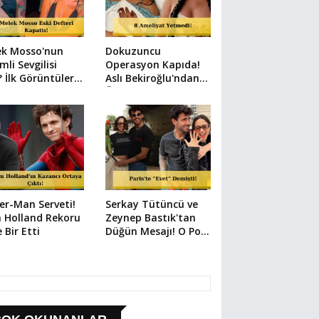
ek Mosso'nun
Dokuzuncu
mli Sevgilisi
Operasyon Kapıda!
 İlk Görüntüler
Aslı Bekiroğlu'ndan
i
Üzen Paylaşım
er-Man Serveti!
Serkay Tütüncü ve
 Holland Rekoru
Zeynep Bastık'tan
e Bir Etti
Düğün Mesajı! O Poz
Her Şeyi Anlattı