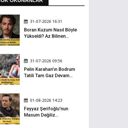
ÇOK OKUNANLAR
31-07-2026 16:31
Boran Kuzum Nasıl Böyle
Yükseldi? Az Bilinen
Kariyer Yolculuğu
31-07-2026 09:56
Pelin Karahan'ın Bodrum
Tatili Tam Gaz Devam
Ediyor! Şezlong Keyfi ve
Şıklığıyla Göz Doldurdu!
01-08-2026 14:23
Feyyaz Şerifoğlu'nun
Masum Değiliz
Performansı Sosyal
Medyada Yeniden Gündem