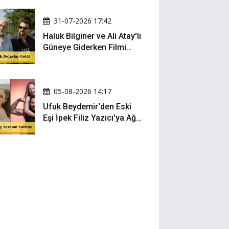
Oldu
31-07-2026 17:42
Haluk Bilginer ve Ali Atay'lı
Güneye Giderken Filmi
Sete Çıktı
05-08-2026 14:17
Ufuk Beydemir'den Eski
Eşi İpek Filiz Yazıcı'ya Ağır
Gönderme: "Attan İnip
Eşeğe..."