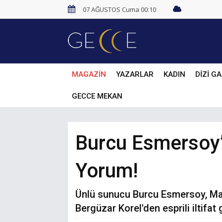
07 AĞUSTOS Cuma 00:10
MAGAZİN
YAZARLAR
KADIN
DİZİ GA
GECCE MEKAN
Burcu Esmersoy’u
Yorum!
Ünlü sunucu Burcu Esmersoy, Maldiv
Bergüzar Korel'den esprili iltifat