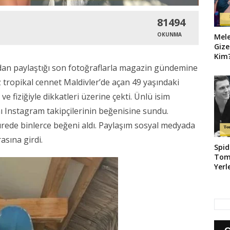
81494
OKUNMA
Mel
Gize
Kim?
Geld
an paylaştığı son fotoğraflarla magazin gündemine
tropikal cennet Maldivler’de açan 49 yaşındaki
fiziğiyle dikkatleri üzerine çekti. Ünlü isim
ını Instagram takipçilerinin beğenisine sundu.
rede binlerce beğeni aldı. Paylaşım sosyal medyada
asına girdi.
Spid
Tom
Yerl