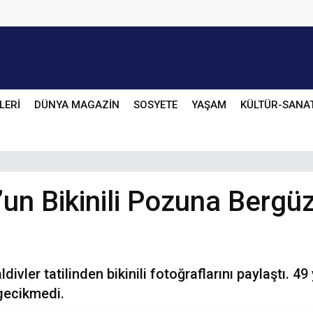
LERİ
DÜNYA MAGAZİN
SOSYETE
YAŞAM
KÜLTÜR-SANA
n Bikinili Pozuna Bergüz
ler tatilinden bikinili fotoğraflarını paylaştı. 49 y
 gecikmedi.