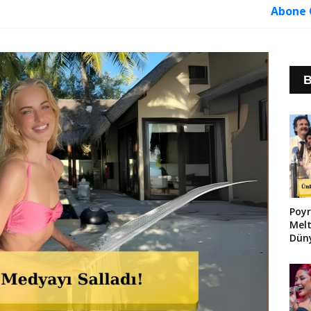
Abone 
B
Poyr
Melt
Düny