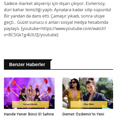
Sadece market alışverişi için dışarı çıkıyor. Esmersoy,
dün bahar temizliği yaptı. Aynalara kadar silip süpürdü!
Bir yandan da dans etti. Çamaşır yıkadı, sonra ütüye
geçti… Güzel sunucu o anları sosyal medya hesabında
paylaştı. [youtube=https://www.youtube.com/watch?
v=BC5Gk1g4UlU][/youtube]
Benzer Haberler
Hande Yener İkinci El Sahne
Demet Özdemir'in Yeni