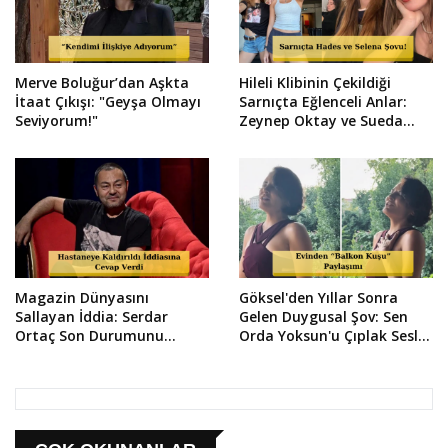
Merve Boluğur’dan Aşkta
Hileli Klibinin Çekildiği
İtaat Çıkışı: "Geyşa Olmayı
Sarnıçta Eğlenceli Anlar:
Seviyorum!"
Zeynep Oktay ve Sueda
Uluca Viral Oldu!
Magazin Dünyasını
Göksel'den Yıllar Sonra
Sallayan İddia: Serdar
Gelen Duygusal Şov: Sen
Ortaç Son Durumunu
Orda Yoksun'u Çıplak Sesle
Sosyal Medyadan Duyurdu!
Söyledi!