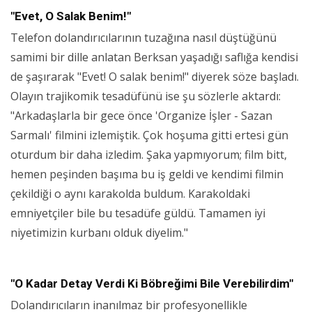
"Evet, O Salak Benim!"
Telefon dolandırıcılarının tuzağına nasıl düştüğünü
samimi bir dille anlatan Berksan yaşadığı saflığa kendisi
de şaşırarak "Evet! O salak benim!" diyerek söze başladı.
Olayın trajikomik tesadüfünü ise şu sözlerle aktardı:
"Arkadaşlarla bir gece önce 'Organize İşler - Sazan
Sarmalı' filmini izlemiştik. Çok hoşuma gitti ertesi gün
oturdum bir daha izledim. Şaka yapmıyorum; film bitt,
hemen peşinden başıma bu iş geldi ve kendimi filmin
çekildiği o aynı karakolda buldum. Karakoldaki
emniyetçiler bile bu tesadüfe güldü. Tamamen iyi
niyetimizin kurbanı olduk diyelim."
"O Kadar Detay Verdi Ki Böbreğimi Bile Verebilirdim"
Dolandırıcıların inanılmaz bir profesyonellikle