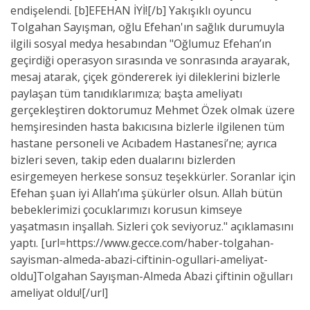
endişelendi. [b]EFEHAN İYİ![/b] Yakışıklı oyuncu
Tolgahan Sayışman, oğlu Efehan'ın sağlık durumuyla
ilgili sosyal medya hesabından "Oğlumuz Efehan’ın
geçirdiği operasyon sırasında ve sonrasında arayarak,
mesaj atarak, çiçek göndererek iyi dileklerini bizlerle
paylaşan tüm tanıdıklarımıza; başta ameliyatı
gerçekleştiren doktorumuz Mehmet Özek olmak üzere
hemşiresinden hasta bakıcısına bizlerle ilgilenen tüm
hastane personeli ve Acıbadem Hastanesi’ne; ayrıca
bizleri seven, takip eden dualarını bizlerden
esirgemeyen herkese sonsuz teşekkürler. Soranlar için
Efehan şuan iyi Allah’ıma şükürler olsun. Allah bütün
bebeklerimizi çocuklarımızı korusun kimseye
yaşatmasın inşallah. Sizleri çok seviyoruz." açıklamasını
yaptı. [url=https://www.gecce.com/haber-tolgahan-
sayisman-almeda-abazi-ciftinin-ogullari-ameliyat-
oldu]Tolgahan Sayışman-Almeda Abazi çiftinin oğulları
ameliyat oldu![/url]