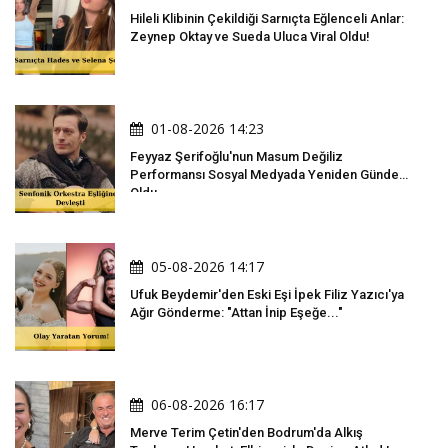
Hileli Klibinin Çekildiği Sarnıçta Eğlenceli Anlar:
Zeynep Oktay ve Sueda Uluca Viral Oldu!
01-08-2026 14:23
Feyyaz Şerifoğlu'nun Masum Değiliz
Performansı Sosyal Medyada Yeniden Gündem
Oldu
05-08-2026 14:17
Ufuk Beydemir'den Eski Eşi İpek Filiz Yazıcı'ya
Ağır Gönderme: "Attan İnip Eşeğe..."
06-08-2026 16:17
Merve Terim Çetin'den Bodrum'da Alkış