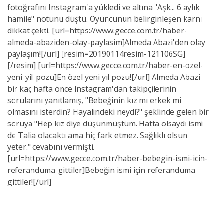
fotoğrafını Instagram'a yükledi ve altına "Aşk... 6 aylık
hamile" notunu düştü. Oyuncunun belirginleşen karnı
dikkat çekti. [url=https://www.gecce.com.tr/haber-
almeda-abaziden-olay-paylasim]Almeda Abazi'den olay
paylaşım![/url] [resim=20190114resim-121106SG]
[/resim] [url=https://www.gecce.com.tr/haber-en-ozel-
yeni-yil-pozu]En özel yeni yıl pozu![/url] Almeda Abazi
bir kaç hafta önce Instagram'dan takipçilerinin
sorularını yanıtlamış, "Bebeğinin kız mı erkek mi
olmasını isterdin? Hayalindeki neydi?" şeklinde gelen bir
soruya "Hep kız diye düşünmüştüm. Hatta olsaydı ismi
de Talia olacaktı ama hiç fark etmez. Sağlıklı olsun
yeter." cevabını vermişti.
[url=https://www.gecce.com.tr/haber-bebegin-ismi-icin-
referanduma-gittiler]Bebeğin ismi için referanduma
gittiler![/url]