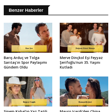
Benzer Haberler
Barış Arduç ve Tolga
Merve Dinçkol Eşi Feyyaz
Sarıtaş'ın Spor Paylaşımı
Şerifoğlu'nun 35. Yaşını
Gündem Oldu
Kutladı
Sinem Kobal'ın Yaz Tatili
Mauro Icardi'den China