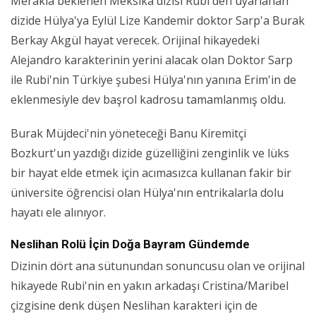
Merakla beklenen Meksika dizisi Rubi'den uyarlanan
dizide Hülya'ya Eylül Lize Kandemir doktor Sarp'a Burak
Berkay Akgül hayat verecek. Orijinal hikayedeki
Alejandro karakterinin yerini alacak olan Doktor Sarp
ile Rubi'nin Türkiye şubesi Hülya'nın yanına Erim'in de
eklenmesiyle dev başrol kadrosu tamamlanmış oldu.
Burak Müjdeci'nin yöneteceği Banu Kiremitçi
Bozkurt'un yazdığı dizide güzelliğini zenginlik ve lüks
bir hayat elde etmek için acımasızca kullanan fakir bir
üniversite öğrencisi olan Hülya'nın entrikalarla dolu
hayatı ele alınıyor.
Neslihan Rolü İçin Doğa Bayram Gündemde
Dizinin dört ana sütunundan sonuncusu olan ve orijinal
hikayede Rubi'nin en yakın arkadaşı Cristina/Maribel
çizgisine denk düşen Neslihan karakteri için de