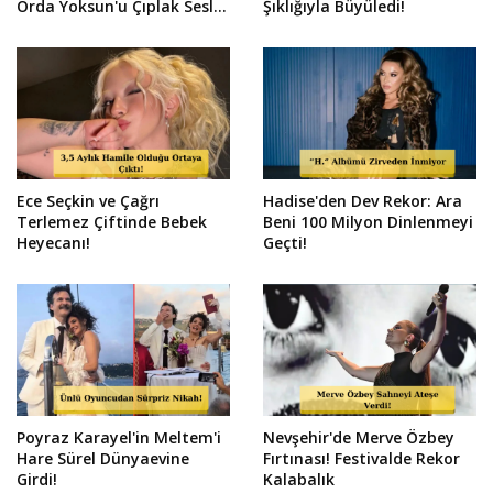
Orda Yoksun'u Çıplak Sesle
Şıklığıyla Büyüledi!
Söyledi!
Ece Seçkin ve Çağrı
Hadise'den Dev Rekor: Ara
Terlemez Çiftinde Bebek
Beni 100 Milyon Dinlenmeyi
Heyecanı!
Geçti!
Poyraz Karayel'in Meltem'i
Nevşehir'de Merve Özbey
Hare Sürel Dünyaevine
Fırtınası! Festivalde Rekor
Girdi!
Kalabalık