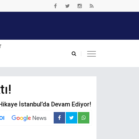
T
tı!
n Hikaye İstanbul’da Devam Ediyor!
Ol