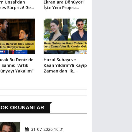
em Ünsal’dan
Ekranlara Dönüyor!
es Sürprizi! Geri
İşte Yeni Projesi...
m Başladı
cak Bu Deniz'de
Hazal Subaşı ve
 Sahne: "Artık
Kaan Yıldırım’lı Kayıp
ünyayı Yakalım"
Zaman'dan İlk
Kareler Geldi
ÇOK OKUNANLAR
31-07-2026 16:31