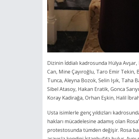
Dizinin İddialı kadrosunda Hülya Avşar,
Can, Mine Çayıroğlu, Taro Emir Tekin, 
Tunca, Aleyna Bozok, Selin Işık, Taha Ba
Sibel Atasoy, Hakan Eratik, Gonca Sarıy
Koray Kadirağa, Orhan Eşkin, Halil İbra
Usta isimlerle genç yıldızları kadrosund
hakları mücadelesine adamış olan Rosa’n
protestosunda tümden değişir. Rosa baş
arayışla kendini İstanbul’da bulur. Aynı p