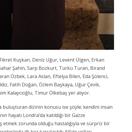
 Fikret Kuşkan, Deniz Uğur, Levent Ülgen, Erkan
Bahar Şahin, Sarp Bozkurt, Türkü Turan, Birand
ran Özbek, Lara Aslan, Eftelya Bilen, Eda Şölenci,
ıldız, Fatih Doğan, Özlem Başkaya, Uğur Çevik,
him Kalaycıoğlu, Timur Ölkebaş yer alıyor.
a buluşturan dizinin konusu ise şöyle; kendini insan
ın hayatı Londra’da katıldığı bir Gazze
 etmek zorunda olduğu hastalığıyla ve sürpriz bir
rotestoda ilk kez karşılaştığı Ali’yle yolları