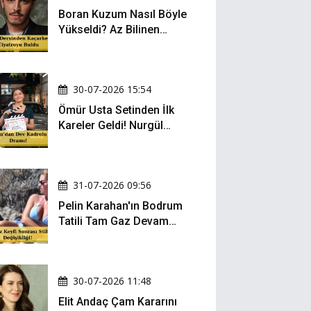
Boran Kuzum Nasıl Böyle
Yükseldi? Az Bilinen
Kariyer Yolculuğu
30-07-2026 15:54
Ömür Usta Setinden İlk
Kareler Geldi! Nurgül
Yeşilçay, Bülent İnal ve
Gonca Vuslateri Aynı
Projede!
31-07-2026 09:56
Pelin Karahan'ın Bodrum
Tatili Tam Gaz Devam
Ediyor! Şezlong Keyfi ve
Şıklığıyla Göz Doldurdu!
30-07-2026 11:48
Elit Andaç Çam Kararını