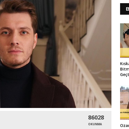
B
Kısk
Bitm
Geçt
86028
OKUNMA
Oza