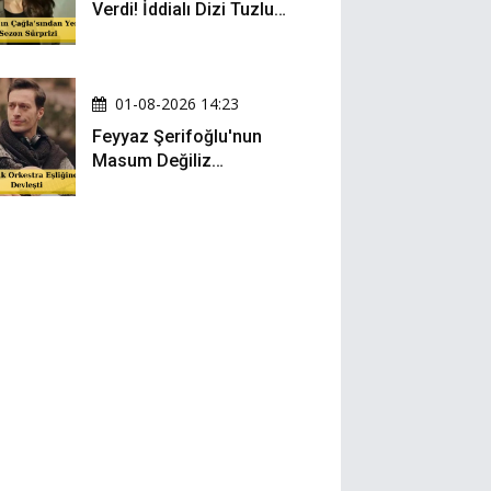
Verdi! İddialı Dizi Tuzlu
Kahve'nin Kadrosuna
Katıldı!
01-08-2026 14:23
Feyyaz Şerifoğlu'nun
Masum Değiliz
Performansı Sosyal
Medyada Yeniden Gündem
Oldu