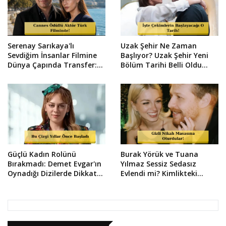
Serenay Sarıkaya'lı
Uzak Şehir Ne Zaman
Sevdiğim İnsanlar Filmine
Başlıyor? Uzak Şehir Yeni
Dünya Çapında Transfer:
Bölüm Tarihi Belli Oldu
Vlad Ivanov Kadroda!
mu?
Güçlü Kadın Rolünü
Burak Yörük ve Tuana
Bırakmadı: Demet Evgar'ın
Yılmaz Sessiz Sedasız
Oynadığı Dizilerde Dikkat
Evlendi mi? Kimlikteki
Çeken Detay
Detay Yakalandı!