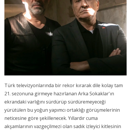
Türk televizyonlarında bir rekor kırarak dile kolay tam
21. sezonuna girmeye hazırlanan Arka Sokaklar'ın
ekrandaki varlığını sürdürüp sürdüremeyeceği
yürütülen bu yoğun yapımcı ortaklığı görüşmelerinin
neticesine göre şekillenecek. Yıllardır cuma
akşamlarının vazgeçilmezi olan sadık izleyici kitlesinin