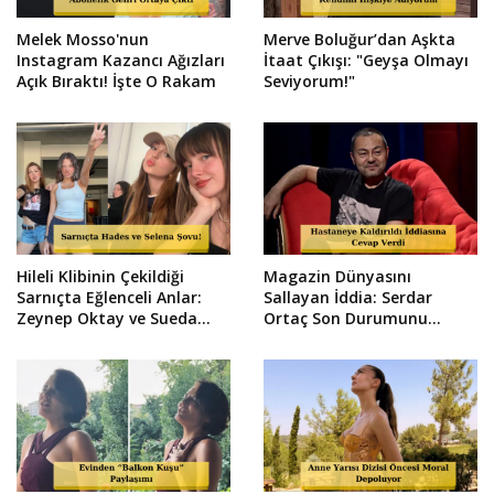
Melek Mosso'nun
Merve Boluğur’dan Aşkta
Instagram Kazancı Ağızları
İtaat Çıkışı: "Geyşa Olmayı
Açık Bıraktı! İşte O Rakam
Seviyorum!"
Hileli Klibinin Çekildiği
Magazin Dünyasını
Sarnıçta Eğlenceli Anlar:
Sallayan İddia: Serdar
Zeynep Oktay ve Sueda
Ortaç Son Durumunu
Uluca Viral Oldu!
Sosyal Medyadan Duyurdu!