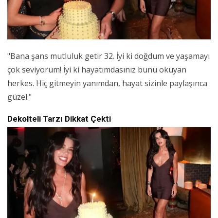
"Bana şans mutluluk getir 32. İyi ki doğdum ve yaşamayı
çok seviyorum! İyi ki hayatımdasınız bunu okuyan
herkes. Hiç gitmeyin yanımdan, hayat sizinle paylaşınca
güzel."
Dekolteli Tarzı Dikkat Çekti