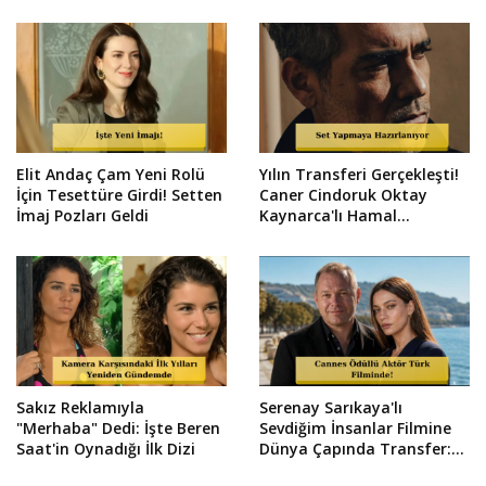
Elit Andaç Çam Yeni Rolü
Yılın Transferi Gerçekleşti!
İçin Tesettüre Girdi! Setten
Caner Cindoruk Oktay
İmaj Pozları Geldi
Kaynarca'lı Hamal
Kadrosunda
Sakız Reklamıyla
Serenay Sarıkaya'lı
"Merhaba" Dedi: İşte Beren
Sevdiğim İnsanlar Filmine
Saat'in Oynadığı İlk Dizi
Dünya Çapında Transfer:
Vlad Ivanov Kadroda!