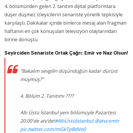
4. bölümünden gelen 2. tanıtım dijital platformlara
düşer düşmez izleyicilerin senariste yönelik tepkisiyle
karşılaştı. Dakikalar içinde binlerce mesaj alan fragman
haftanın en çok konuşulan televizyon olaylarından
birine dönüştü.
Seyirciden Senariste Ortak Çağrı: Emir ve Naz Olsun!
“Bakalım sevgilin düşündüğün kadar dürüst
müymüş?”
4. Bölüm 2. Tanıtımı ????
Altı Üstü İstanbul yeni bölümüyle Pazartesi
20.00'de atv’de!
#AltıÜstüİstanbul
@atvcomtr
pic.twitter.com/mGkTpBdVe0