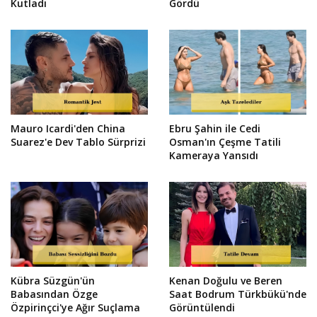
Kutladı
Gördü
Mauro Icardi'den China
Ebru Şahin ile Cedi
Suarez'e Dev Tablo Sürprizi
Osman'ın Çeşme Tatili
Kameraya Yansıdı
Kübra Süzgün'ün
Kenan Doğulu ve Beren
Babasından Özge
Saat Bodrum Türkbükü'nde
Özpirinçci'ye Ağır Suçlama
Görüntülendi