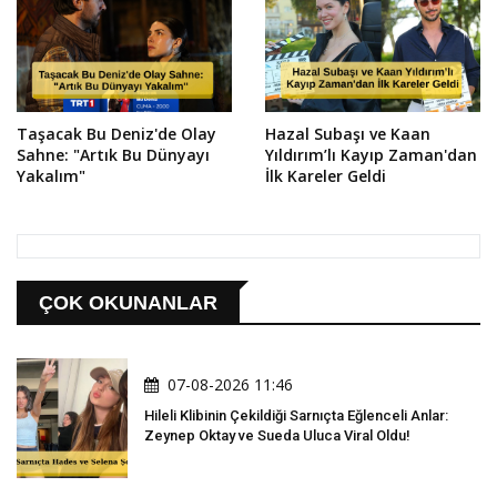
Taşacak Bu Deniz'de Olay
Hazal Subaşı ve Kaan
Sahne: "Artık Bu Dünyayı
Yıldırım’lı Kayıp Zaman'dan
Yakalım"
İlk Kareler Geldi
ÇOK OKUNANLAR
07-08-2026 11:46
Hileli Klibinin Çekildiği Sarnıçta Eğlenceli Anlar:
Zeynep Oktay ve Sueda Uluca Viral Oldu!