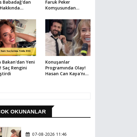
is Babadağ'dan
Faruk Peker
 Hakkında
Komşusundan
imi Açıklamalar
Şikayetçi: "Tehdit
Edildim!"
 Bakan'dan Yeni
Konuşanlar
! Saç Rengini
Programında Olay!
ştirdi
Hasan Can Kaya'nın
Konuğu Kendini
İhbar Etti
ÇOK OKUNANLAR
07-08-2026 11:46