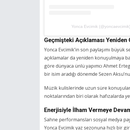
Yonca Evcimik (@yoncaevcimik)'i
Geçmişteki Açıklaması Yeniden
Yonca Evcimik’in son paylaşımı büyük ses
açıklamalar da yeniden konuşulmaya başl
göre dünyaca ünlü yapımcı Ahmet Erteg
bir isim aradığı dönemde Sezen Aksu’nu
Müzik kulislerinde uzun süre konuşulan
noktalarından biri olarak hafızalarda yer
Enerjisiyle İlham Vermeye Deva
Sahne performansları sosyal medya payl
Yonca Evcimik yaz sezonuna hızlı bir gir