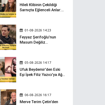
Hileli Klibinin Çekildiği
Sarnıçta Eğlenceli Anlar:
Zeynep Oktay ve Sueda
Uluca Viral Oldu!
01-08-2026 14:23
Feyyaz Şerifoğlu'nun
Masum Değiliz
Performansı Sosyal
Medyada Yeniden Gündem
Oldu
05-08-2026 14:17
Ufuk Beydemir'den Eski
Eşi İpek Filiz Yazıcı'ya Ağır
Gönderme: "Attan İnip
Eşeğe..."
06-08-2026 16:17
Merve Terim Çetin'den