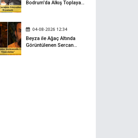
Bodrum'da Alkış Toplayan
Hareket: Elbisesiyle
Denize Atladı!
04-08-2026 12:34
Beyza ile Ağaç Altında
Görüntülenen Sercan
Yıldırım Konuştu!