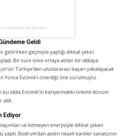
n paylaştığı bir gönderi
 Gündeme Geldi
 getirirken geçmişte yaptığı dikkat çekici
adı. Bir süre önce ortaya atılan bir iddiaya
ün’ün Türkiye’den uluslararası başarı yakalayacak
n Yonca Evcimik’i önerdiği öne sürülmüştü.
 bu iddia Evcimik’in kariyerindeki önemli dönüm
 aldı.
m Ediyor
aşımları ve bitmeyen enerjisiyle dikkat çeken
iş yaptı. Bodrum’dan gelen neşeli kareler sanatçının