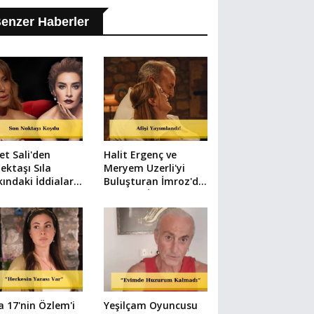
enzer Haberler
et Sali'den
Halit Ergenç ve
ektaşı Sıla
Meryem Uzerli'yi
ındaki İddialara
Buluşturan İmroz'da
t
Bahar'ın İlk Afişi Çıktı
 17'nin Özlem'i
Yeşilçam Oyuncusu