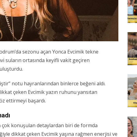
Bodrum’da sezonu açan Yonca Evcimik tekne
vi suların ortasında keyifli vakit geçiren
buluşturdu.
ştir” notu hayranlarından binlerce beğeni aldı.
e dikkat çeken Evcimik yazın ruhunu yansıtan
z ettirmeyi başardı.
madı
n çok konuşulan detaylardan biri de formda
ziğiyle dikkat çeken Evcimik yaşına rağmen enerjisi ve