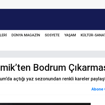
LERİ
DÜNYA MAGAZİN
SOSYETE
YAŞAM
KÜLTÜR-SANA
cimik’ten Bodrum Çıkarma
m’da açtığı yaz sezonundan renkli kareler paylaşt
Abone 