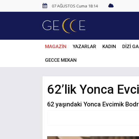
07 AĞUSTOS Cuma 18:14
MAGAZİN
YAZARLAR
KADIN
DİZİ GA
GECCE MEKAN
62’lik Yonca Ev
62 yaşındaki Yonca Evcimik Bodru