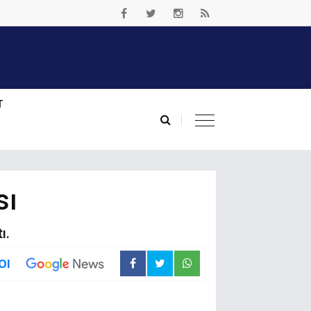
T
sı
ı.
Ol