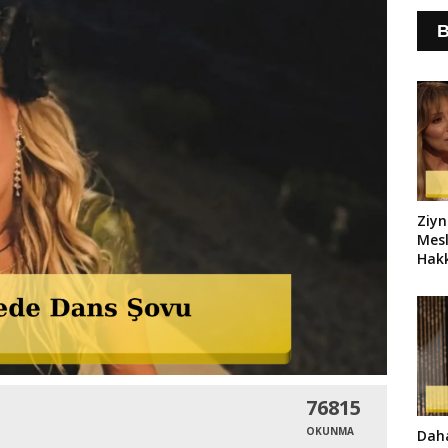
B
Ziyn
Mesl
Hakk
Yanı
76815
OKUNMA
Daha