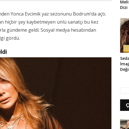
Mel
Dizi
Sam
nden Yonca Evcimik yaz sezonunu Bodrum’da açtı.
ndan hiçbir şey kaybetmeyen ünlü sanatçı bu kez
nlarla gündeme geldi. Sosyal medya hesabından
lgi gördü.
ldi
Seda
İmaj
Deği