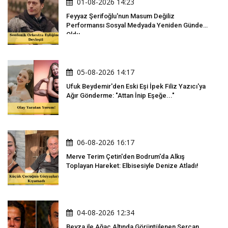
01-08-2026 14:23
Feyyaz Şerifoğlu'nun Masum Değiliz
Performansı Sosyal Medyada Yeniden Gündem
Oldu
05-08-2026 14:17
Ufuk Beydemir'den Eski Eşi İpek Filiz Yazıcı'ya
Ağır Gönderme: "Attan İnip Eşeğe..."
06-08-2026 16:17
Merve Terim Çetin'den Bodrum'da Alkış
Toplayan Hareket: Elbisesiyle Denize Atladı!
04-08-2026 12:34
Beyza ile Ağaç Altında Görüntülenen Sercan