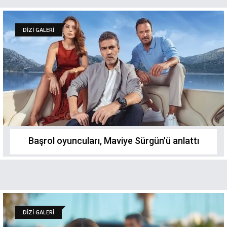
DİZİ GALERİ
Başrol oyuncuları, Maviye Sürgün'ü anlattı
DİZİ GALERİ