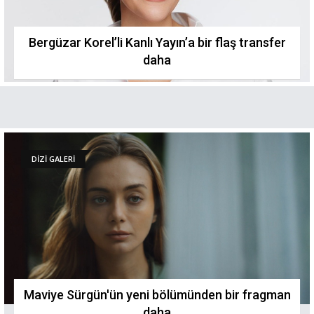
Bergüzar Korel’li Kanlı Yayın’a bir flaş transfer
daha
DİZİ GALERİ
Maviye Sürgün'ün yeni bölümünden bir fragman
daha