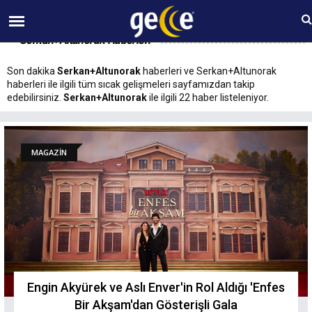
09 AĞUSTOS Pazar 14:19
Serkan+Altunorak Haberleri
Son dakika
Serkan+Altunorak
haberleri ve Serkan+Altunorak
haberleri ile ilgili tüm sıcak gelişmeleri sayfamızdan takip
edebilirsiniz.
Serkan+Altunorak
ile ilgili 22 haber listeleniyor.
MAGAZİN
Engin Akyürek ve Aslı Enver'in Rol Aldığı 'Enfes
Bir Akşam'dan Gösterişli Gala