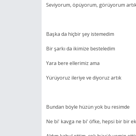
Seviyorum, öpüyorum, görüyorum artı
Başka da hiçbir şey istemedim
Bir şarkı da ikimize besteledim
Yara bere ellerimiz ama
Yürüyoruz ileriye ve diyoruz artık
Bundan böyle hüzün yok bu resimde
Ne bi' kavga ne bi' öfke, hepsi bir bir ek
Aldım kabul ettim, çok büyük yemin ett