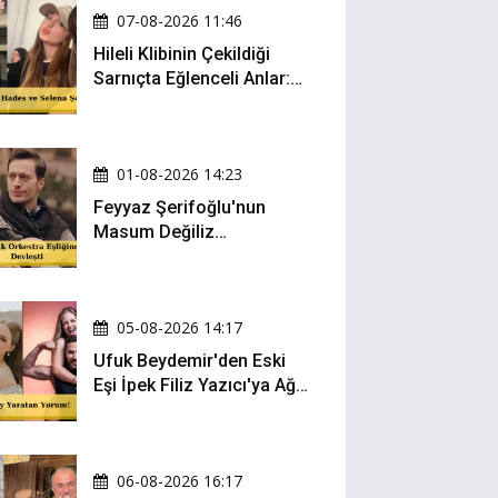
07-08-2026 11:46
Hileli Klibinin Çekildiği
Sarnıçta Eğlenceli Anlar:
Zeynep Oktay ve Sueda
Uluca Viral Oldu!
01-08-2026 14:23
Feyyaz Şerifoğlu'nun
Masum Değiliz
Performansı Sosyal
Medyada Yeniden Gündem
Oldu
05-08-2026 14:17
Ufuk Beydemir'den Eski
Eşi İpek Filiz Yazıcı'ya Ağır
Gönderme: "Attan İnip
Eşeğe..."
06-08-2026 16:17