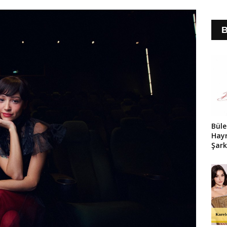
B
Bül
Hayr
Şark