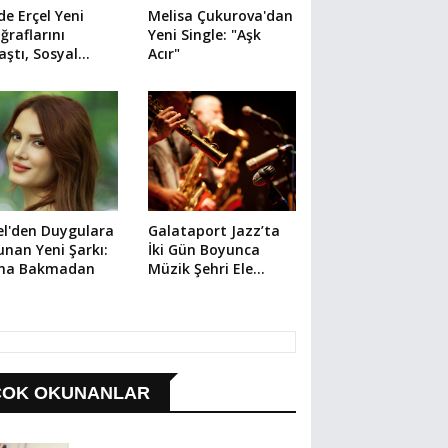
e Erçel Yeni
Melisa Çukurova'dan
ğraflarını
Yeni Single: "Aşk
aştı, Sosyal
Acır"
ya Onu Konuştu
l'den Duygulara
Galataport Jazz’ta
nan Yeni Şarkı:
İki Gün Boyunca
ına Bakmadan
Müzik Şehri Ele
Geçirecek
ÇOK OKUNANLAR