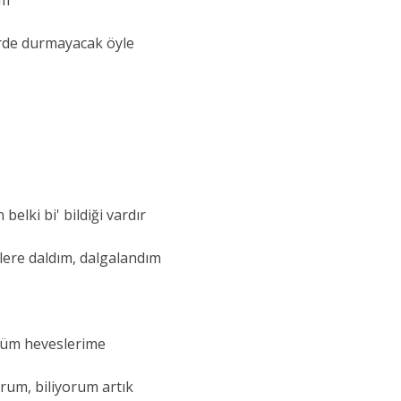
erde durmayacak öyle
elki bi' bildiği vardır
lere daldım, dalgalandım
 tüm heveslerime
rum, biliyorum artık