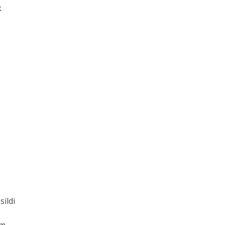
k
sildi
im