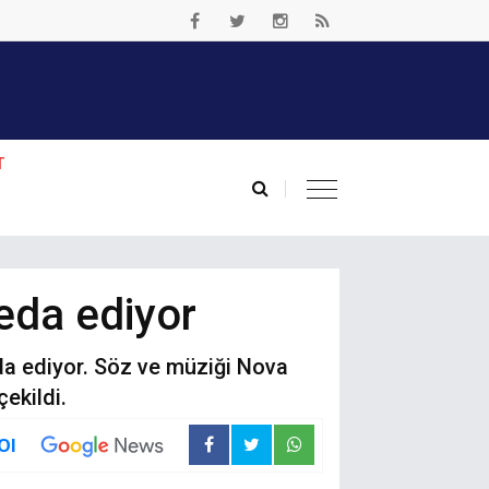
T
eda ediyor
da ediyor. Söz ve müziği Nova
ekildi.
Ol