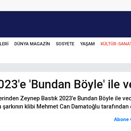
LERİ
DÜNYA MAGAZİN
SOSYETE
YAŞAM
KÜLTÜR-SANA
23'e 'Bundan Böyle' ile v
erinden Zeynep Bastık 2023'e Bundan Böyle ile ve
 şarkının klibi Mehmet Can Damatoğlu tarafından ç
Abone 