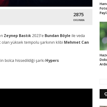
Hand
Foto
Payl
2875
Med
OKUNMA
en
Zeynep Bastık
2023'e
Bundan Böyle
ile veda
it olan yüksek tempolu şarkının klibi
Mehmet Can
Haze
Doku
n bolca hissedildiği şarkı
Hypers
Ard