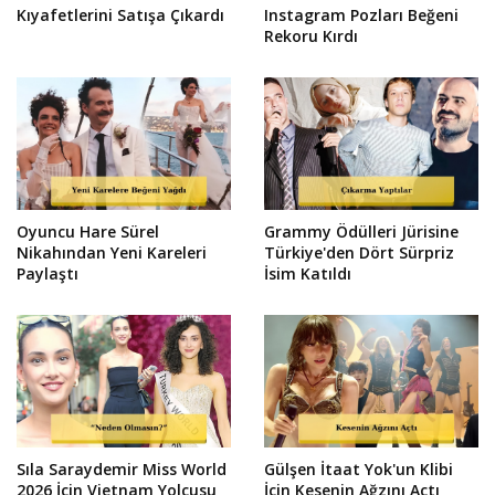
Kıyafetlerini Satışa Çıkardı
Instagram Pozları Beğeni
Rekoru Kırdı
Oyuncu Hare Sürel
Grammy Ödülleri Jürisine
Nikahından Yeni Kareleri
Türkiye'den Dört Sürpriz
Paylaştı
İsim Katıldı
Sıla Saraydemir Miss World
Gülşen İtaat Yok'un Klibi
2026 İçin Vietnam Yolcusu
İçin Kesenin Ağzını Açtı