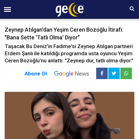
08 AĞUSTOS Cumartesi 22:44
Zeynep Atılgan'dan Yeşim Ceren Bozoğlu İtirafı:
"Bana Sette 'Tatlı Olma' Diyor"
Taşacak Bu Deniz'in Fadime'si Zeynep Atılgan partneri
Erdem Şanlı ile katıldığı programda usta oyuncu Yeşim
Ceren Bozoğlu'nu anlattı: "Zeynep dur, tatlı olma diyor."
Abone Ol