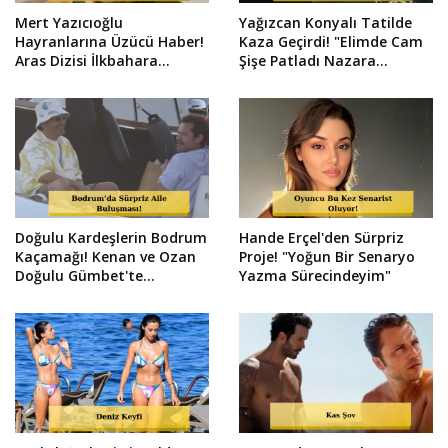
Mert Yazıcıoğlu
Yağızcan Konyalı Tatilde
Hayranlarına Üzücü Haber!
Kaza Geçirdi! "Elimde Cam
Aras Dizisi İlkbahara
Şişe Patladı Nazara
Ertelendi
Geldim"
Doğulu Kardeşlerin Bodrum
Hande Erçel'den Sürpriz
Kaçamağı! Kenan ve Ozan
Proje! "Yoğun Bir Senaryo
Doğulu Gümbet'te
Yazma Sürecindeyim"
Görüntülendi