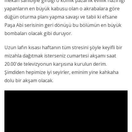
mekan sahibiyle girdiği o komik pazarlık evlilik hazırlığı
yapanların en büyük kabusu olan o akrabalara göre
düğün oturma planı yapma savaşı ve tabii ki efsane
Paşa Abi serisinin geri dönüşü bu bölümün en büyük
bombaları olacak gibi duruyor.
Uzun lafın kısası haftanın tüm stresini şöyle keyifli bir
mizahla dağıtmak isterseniz cumartesi akşamı saat
20.00'de televizyonun karşısına kurulun derim.
Şimdiden hepimize iyi seyirler, eminim yine kahkaha
dolu bir akşam olacak.