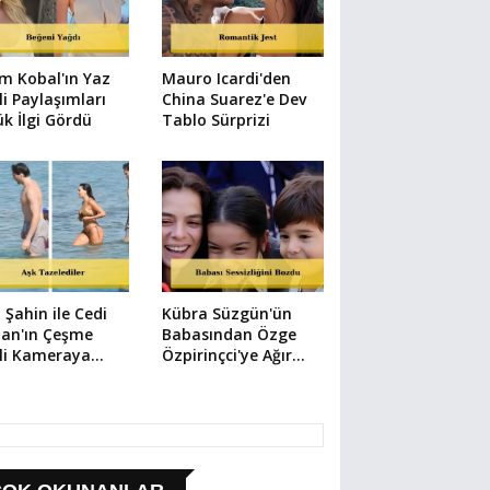
m Kobal'ın Yaz
Mauro Icardi'den
li Paylaşımları
China Suarez'e Dev
k İlgi Gördü
Tablo Sürprizi
 Şahin ile Cedi
Kübra Süzgün'ün
an'ın Çeşme
Babasından Özge
li Kameraya
Özpirinçci'ye Ağır
ıdı
Suçlama