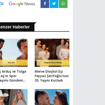
Ol
enzer Haberler
ş Arduç ve Tolga
Merve Dinçkol Eşi
taş'ın Spor
Feyyaz Şerifoğlu'nun
laşımı Gündem
35. Yaşını Kutladı
u