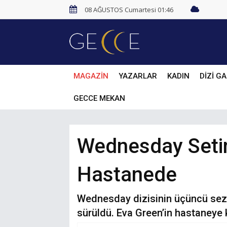
08 AĞUSTOS Cumartesi 01:46
MAGAZİN
YAZARLAR
KADIN
DİZİ GA
GECCE MEKAN
Wednesday Seti
Hastanede
Wednesday dizisinin üçüncü sezo
sürüldü. Eva Green’in hastaneye k