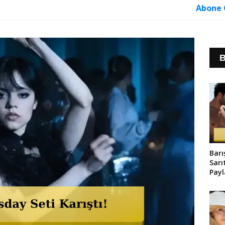
Abone 
B
Barı
Sarı
Pay
Old