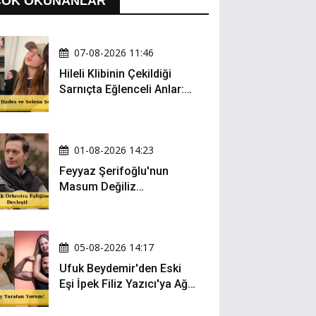
ÇOK OKUNANLAR
07-08-2026 11:46
Hileli Klibinin Çekildiği
Sarnıçta Eğlenceli Anlar:
Zeynep Oktay ve Sueda
Uluca Viral Oldu!
01-08-2026 14:23
Feyyaz Şerifoğlu'nun
Masum Değiliz
Performansı Sosyal
Medyada Yeniden Gündem
Oldu
05-08-2026 14:17
Ufuk Beydemir'den Eski
Eşi İpek Filiz Yazıcı'ya Ağır
Gönderme: "Attan İnip
Eşeğe..."