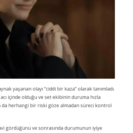
aynak yaşanan olayı “ciddi bir kaza” olarak tanımladı.
acı içinde olduğu ve set ekibinin duruma hızla
ın da herhangi bir riski göze almadan süreci kontrol
vi gördüğünü ve sonrasında durumunun iyiye