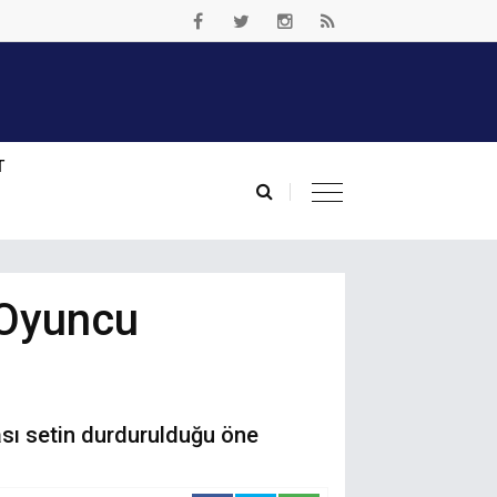
T
 Oyuncu
sı setin durdurulduğu öne