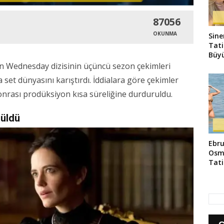
87056
OKUNMA
Sine
Tati
Büyü
an Wednesday dizisinin üçüncü sezon çekimleri
 set dünyasını karıştırdı. İddialara göre çekimler
onrası prodüksiyon kısa süreliğine durduruldu.
rüldü
Ebru
Osm
Tati
Yans