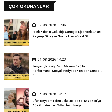
ÇOK OKUNANLAR
07-08-2026 11:46
Hileli Klibinin Çekildiği Sarnıçta Eğlenceli Anlar:
Zeynep Oktay ve Sueda Uluca Viral Oldu!
01-08-2026 14:23
Feyyaz Şerifoğlu'nun Masum Değiliz
Performansı Sosyal Medyada Yeniden Gündem
Oldu
05-08-2026 14:17
Ufuk Beydemir'den Eski Eşi İpek Filiz Yazıcı'ya
Ağır Gönderme: "Attan İnip Eşeğe..."