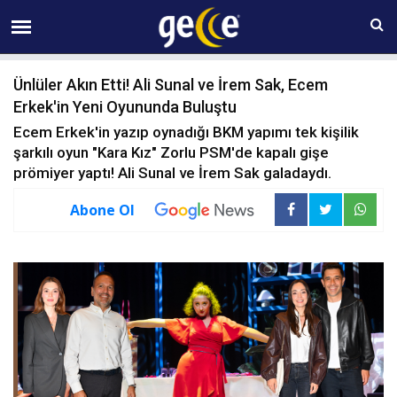
08 AĞUSTOS Cumartesi 08:40
Ünlüler Akın Etti! Ali Sunal ve İrem Sak, Ecem
Erkek'in Yeni Oyununda Buluştu
Ecem Erkek'in yazıp oynadığı BKM yapımı tek kişilik
şarkılı oyun "Kara Kız" Zorlu PSM'de kapalı gişe
prömiyer yaptı! Ali Sunal ve İrem Sak galadaydı.
Abone Ol