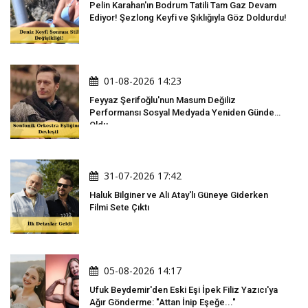
Pelin Karahan'ın Bodrum Tatili Tam Gaz Devam
Ediyor! Şezlong Keyfi ve Şıklığıyla Göz Doldurdu!
01-08-2026 14:23
Feyyaz Şerifoğlu'nun Masum Değiliz
Performansı Sosyal Medyada Yeniden Gündem
Oldu
31-07-2026 17:42
Haluk Bilginer ve Ali Atay'lı Güneye Giderken
Filmi Sete Çıktı
05-08-2026 14:17
Ufuk Beydemir'den Eski Eşi İpek Filiz Yazıcı'ya
Ağır Gönderme: "Attan İnip Eşeğe..."