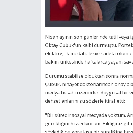
Nisan ayının son günlerinde tatil veya iş
Oktay Çubuk'un kalbi durmuştu. Portekiz
elektroşok müdahalesiyle adeta ölümü
bakım ünitesinde haftalarca yaşam savaş
Durumu stabilize olduktan sonra norma
Çubuk, nihayet doktorlarından onay ala
medya hesabı üzerinden duygusal bir vi
dehşet anlarını şu sözlerle itiraf etti:
"Bir süredir sosyal medyada yoktum. Ama
gerektiğini hissediyorum. Bildiğiniz gib
söylediğine göre kısa bir süreliğine ha