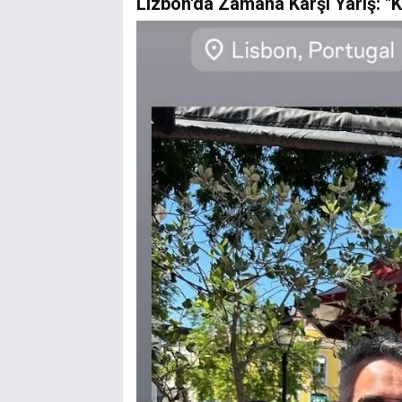
Lizbon'da Zamana Karşı Yarış: "K