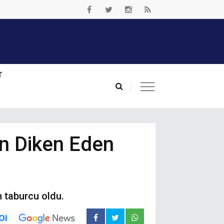
T
en Diken Eden
n taburcu oldu.
Ol