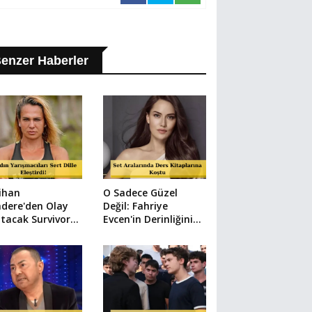
enzer Haberler
ihan
O Sadece Güzel
dere'den Olay
Değil: Fahriye
tacak Survivor
Evcen'in Derinliğinin
afı: "Erkeklerin
Sebebi Buymuş!
bını Yıkıyorlar!"