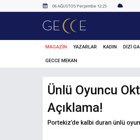
06 AĞUSTOS Perşembe 12:25
MAGAZİN
YAZARLAR
KADIN
DİZİ GA
GECCE MEKAN
Ünlü Oyuncu Okt
Açıklamа!
Portekiz'de kalbi duran ünlü oyu