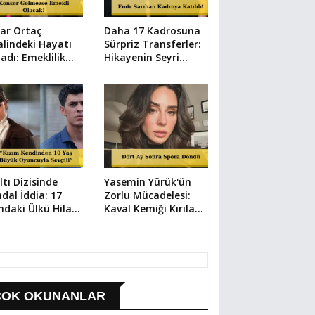
ar Ortaç
Daha 17 Kadrosuna
lindeki Hayatı
Sürpriz Transferler:
ladı: Emeklilik
Hikayenin Seyri
ı Ortaya Çıktı
Baştan Aşağı
Değişiyor!
ltı Dizisinde
Yasemin Yürük'ün
dal İddia: 17
Zorlu Mücadelesi:
ndaki Ülkü Hilal
Kaval Kemiği Kırılan
çi'nin
Ünlü İsim Pes
asından Suç
Etmedi!
urusu!
ÇOK OKUNANLAR