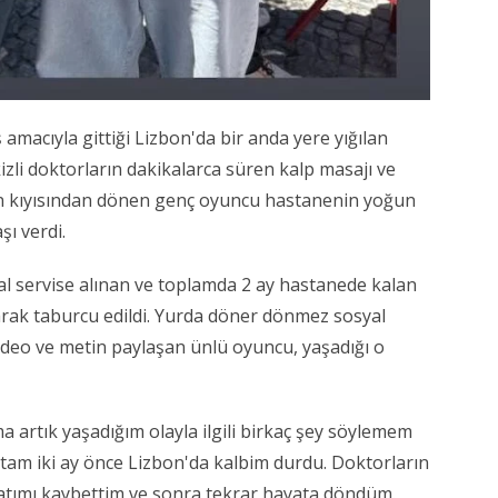
 amacıyla gittiği Lizbon'da bir anda yere yığılan
li doktorların dakikalarca süren kalp masajı ve
n kıyısından dönen genç oyuncu hastanenin yoğun
ı verdi.
l servise alınan ve toplamda 2 ay hastanede kalan
rak taburcu edildi. Yurda döner dönmez sosyal
deo ve metin paylaşan ünlü oyuncu, yaşadığı o
 artık yaşadığım olayla ilgili birkaç şey söylemem
i tam iki ay önce Lizbon'da kalbim durdu. Doktorların
yatımı kaybettim ve sonra tekrar hayata döndüm.