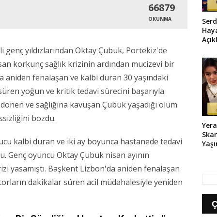
66879
OKUNMA
Serd
Haya
Açık
Plan
i genç yıldızlarından Oktay Çubuk, Portekiz'de
san korkunç sağlık krizinin ardından mucizevi bir
a aniden fenalaşan ve kalbi duran 30 yaşındaki
süren yoğun ve kritik tedavi sürecini başarıyla
 dönen ve sağlığına kavuşan Çubuk yaşadığı ölüm
sizliğini bozdu.
Yera
Skan
nucu kalbi duran ve iki ay boyunca hastanede tedavi
Yaşı
Çift
u. Genç oyuncu Oktay Çubuk nisan ayının
Bab
krizi yasamıştı. Başkent Lizbon'da aniden fenalaşan
Duy
orların dakikalar süren acil müdahalesiyle yeniden