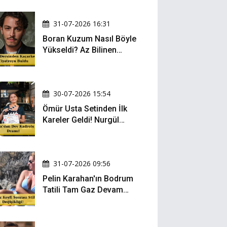
31-07-2026 16:31
Boran Kuzum Nasıl Böyle
Yükseldi? Az Bilinen
Kariyer Yolculuğu
30-07-2026 15:54
Ömür Usta Setinden İlk
Kareler Geldi! Nurgül
Yeşilçay, Bülent İnal ve
Gonca Vuslateri Aynı
Projede!
31-07-2026 09:56
Pelin Karahan'ın Bodrum
Tatili Tam Gaz Devam
Ediyor! Şezlong Keyfi ve
Şıklığıyla Göz Doldurdu!