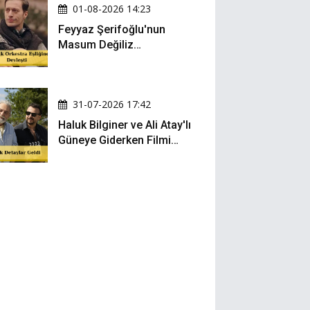
01-08-2026 14:23
Feyyaz Şerifoğlu'nun
Masum Değiliz
Performansı Sosyal
Medyada Yeniden Gündem
Oldu
31-07-2026 17:42
Haluk Bilginer ve Ali Atay'lı
Güneye Giderken Filmi
Sete Çıktı