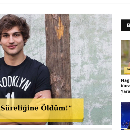
B
Nag
Kara
Yara
İtir
Çora