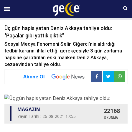
06 AĞUSTOS Perşembe 10:34
Üç gün hapis yatan Deniz Akkaya tahliye oldu:
"Paşalar gibi yattık çıktık"
Sosyal Medya Fenomeni Selin Ciğerci'nin aldırdığı
tedbir kararını ihlal ettiği gerekçesiyle 3 gün zorlama
hapsine çarptırılan eski manken Deniz Akkaya,
cezaevinden tahliye oldu.
Abone Ol
MAGAZİN
22168
Yayın Tarihi : 26-08-2021 17:55
OKUNMA