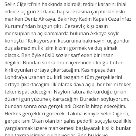
Selin Ciğerci'nin hakkında aldırdığı tedbir kararını ihlal
edince üç gün zorlama hapsi cezasına çarptırılan eski
manken Deniz Akkaya, Bakırköy Kadın Kapalı Ceza İnfaz
Kurumu'ndan bugün çıktı. Cezaevi çıkışı basın
mensuplarına açıklamalarda bulunan Akkaya şöyle
konuştu: “Kokuyorsam kusuruma bakmayın, üç gündür
duş alamadım. İlk işim kızımı görmek ve duş almak
olacak. Ben öyle süslü sözler sarf eden bir insan
değilim. Bundan sonra onun içerisinde olduğu bütün
kirli oyunları ortaya çıkartacağım. Kasımpaşa’dan
Londra’ya uzanan bu kirli tezgahın tüm gerçeklerini
ortaya çıkartacağım. İlk olarak dava açıp, her birini teker
teker ispat edeceğim. Naylon fatura ile kurduğu çirkin
düzeni gün yüzüne çıkartacağım. Buradan söylüyorum,
bundan sonra ona gerçek adı Okan’la hitap edeceğim.
Herkes gerçekleri görecek. Takma ismiyle Selin Ciğerci,
gerçek ismi Okan olan bir şahıs pedofili suçuyla özellikle
yargılanmak üzere mahkemesi başlayacak kişi ki bunlar
hep takma isimler kullanıyorlar. Ben bu kişiye