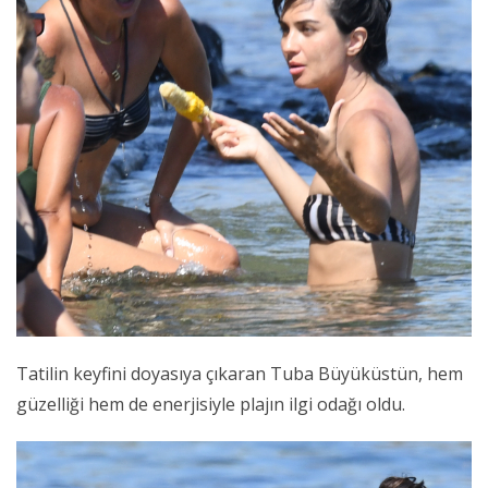
Tatilin keyfini doyasıya çıkaran Tuba Büyüküstün, hem
güzelliği hem de enerjisiyle plajın ilgi odağı oldu.