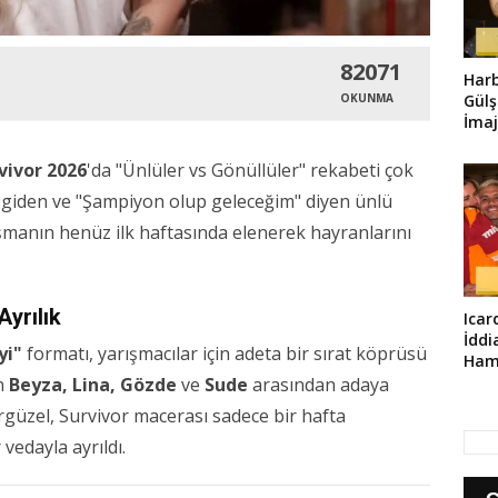
82071
Harb
Gülş
OKUNMA
İmaj
vivor 2026
'da "Ünlüler vs Gönüllüler" rekabeti çok
’e giden ve "Şampiyon olup geleceğim" diyen ünlü
ışmanın henüz ilk haftasında elenerek hayranlarını
yrılık
Icar
İddi
yi"
formatı, yarışmacılar için adeta bir sırat köprüsü
Haml
en
Beyza, Lina, Gözde
ve
Sude
arasından adaya
güzel, Survivor macerası sadece bir hafta
edayla ayrıldı.