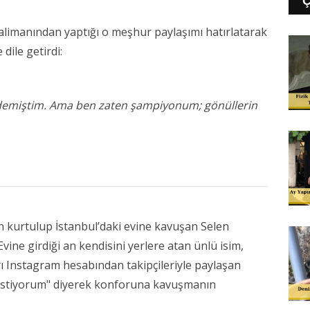
alimanından yaptığı o meşhur paylaşımı hatırlatarak
dile getirdi:
demiştim. Ama ben zaten şampiyonum; gönüllerin
an kurtulup İstanbul’daki evine kavuşan Selen
vine girdiği an kendisini yerlere atan ünlü isim,
rı Instagram hesabından takipçileriyle paylaşan
 istiyorum" diyerek konforuna kavuşmanın