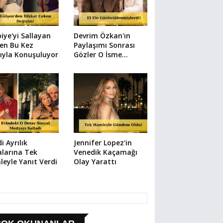
iye'yi Sallayan
Devrim Özkan'ın
en Bu Kez
Paylaşımı Sonrası
ıyla Konuşuluyor
Gözler O İsme
Çevrildi
di Ayrılık
Jennifer Lopez'in
alarına Tek
Venedik Kaçamağı
eyle Yanıt Verdi
Olay Yarattı