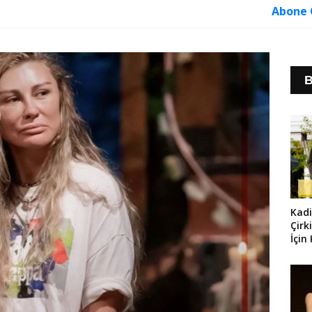
Abone 
B
Kad
Çirk
İçin