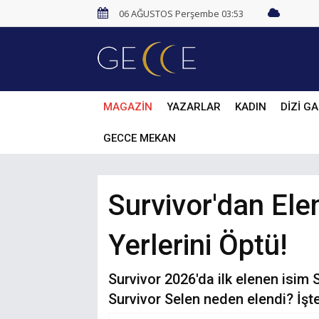
06 AĞUSTOS Perşembe 03:53
MAGAZİN
YAZARLAR
KADIN
DİZİ GA
GECCE MEKAN
Survivor'dan Ele
Yerlerini Öptü!
Survivor 2026'da ilk elenen isim
Survivor Selen neden elendi? İşte