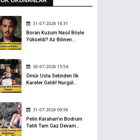
ÇOK OKUNANLAR
31-07-2026 16:31
Boran Kuzum Nasıl Böyle
Yükseldi? Az Bilinen
Kariyer Yolculuğu
30-07-2026 15:54
Ömür Usta Setinden İlk
Kareler Geldi! Nurgül
Yeşilçay, Bülent İnal ve
Gonca Vuslateri Aynı
Projede!
31-07-2026 09:56
Pelin Karahan'ın Bodrum
Tatili Tam Gaz Devam
Ediyor! Şezlong Keyfi ve
Şıklığıyla Göz Doldurdu!