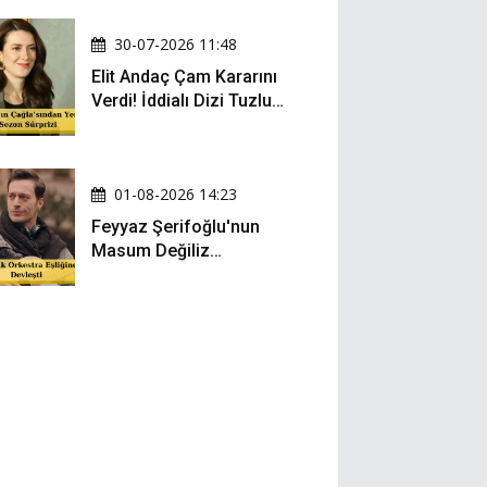
30-07-2026 11:48
Elit Andaç Çam Kararını
Verdi! İddialı Dizi Tuzlu
Kahve'nin Kadrosuna
Katıldı!
01-08-2026 14:23
Feyyaz Şerifoğlu'nun
Masum Değiliz
Performansı Sosyal
Medyada Yeniden Gündem
Oldu