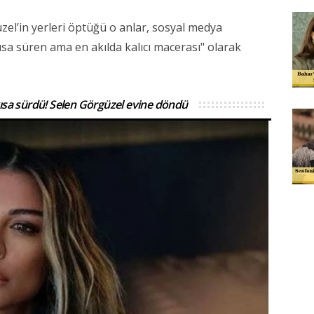
el’in yerleri öptüğü o anlar, sosyal medya
kısa süren ama en akılda kalıcı macerası" olarak
ısa sürdü! Selen Görgüzel evine döndü