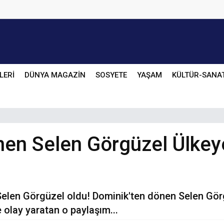
LERİ
DÜNYA MAGAZİN
SOSYETE
YAŞAM
KÜLTÜR-SANA
nen Selen Görgüzel Ülkey
 Selen Görgüzel oldu! Dominik'ten dönen Selen Görg
 olay yaratan o paylaşım...