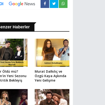
Ol
enzer Haberler
ir Öldü mü?
Murat Dalkılıç ve
in'in Yeni Sezonu
Özgü Kaya Aşkında
 Kritik Bekleyiş
Yeni Gelişme