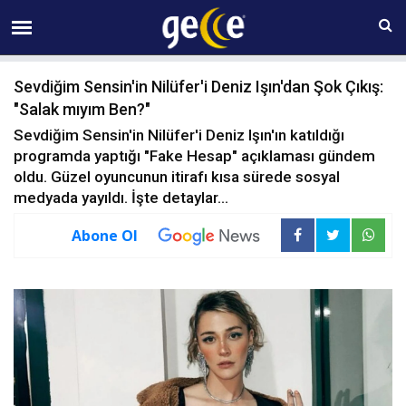
09 AĞUSTOS Pazar 09:13
Sevdiğim Sensin'in Nilüfer'i Deniz Işın'dan Şok Çıkış:
"Salak mıyım Ben?"
Sevdiğim Sensin'in Nilüfer'i Deniz Işın'ın katıldığı
programda yaptığı "Fake Hesap" açıklaması gündem
oldu. Güzel oyuncunun itirafı kısa sürede sosyal
medyada yayıldı. İşte detaylar...
Abone Ol