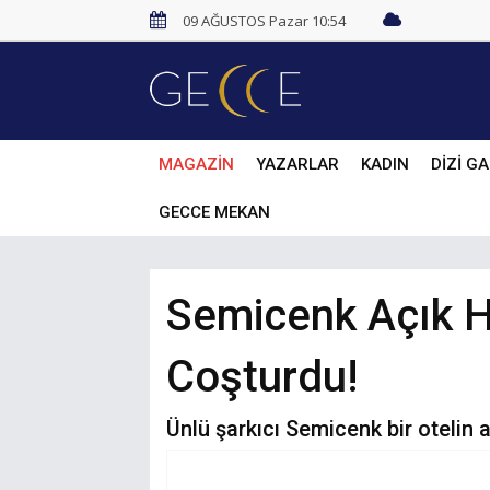
09 AĞUSTOS Pazar 10:54
MAGAZİN
YAZARLAR
KADIN
DİZİ GA
GECCE MEKAN
Semicenk Açık H
Coşturdu!
Ünlü şarkıcı Semicenk bir otelin 