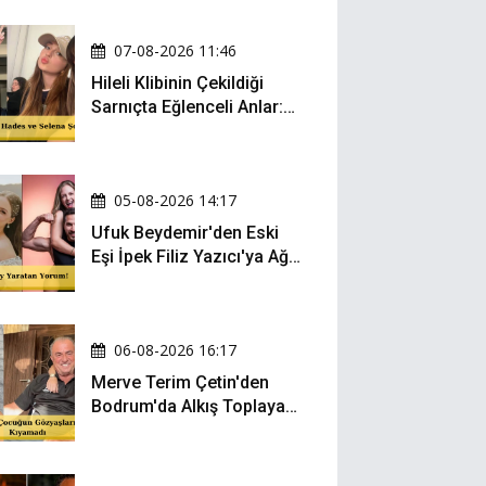
07-08-2026 11:46
Hileli Klibinin Çekildiği
Sarnıçta Eğlenceli Anlar:
Zeynep Oktay ve Sueda
Uluca Viral Oldu!
05-08-2026 14:17
Ufuk Beydemir'den Eski
Eşi İpek Filiz Yazıcı'ya Ağır
Gönderme: "Attan İnip
Eşeğe..."
06-08-2026 16:17
Merve Terim Çetin'den
Bodrum'da Alkış Toplayan
Hareket: Elbisesiyle
Denize Atladı!