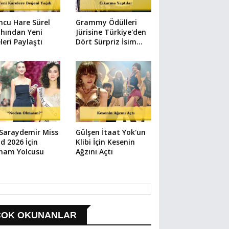
cu Hare Sürel
Grammy Ödülleri
hından Yeni
Jürisine Türkiye'den
leri Paylaştı
Dört Sürpriz İsim
Katıldı
 Saraydemir Miss
Gülşen İtaat Yok'un
d 2026 İçin
Klibi İçin Kesenin
tnam Yolcusu
Ağzını Açtı
ÇOK OKUNANLAR