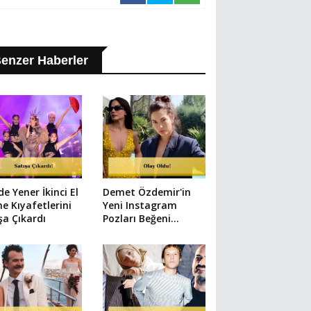
enzer Haberler
e Yener İkinci El
Demet Özdemir'in
e Kıyafetlerini
Yeni Instagram
şa Çıkardı
Pozları Beğeni
Rekoru Kırdı