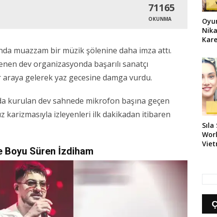
71165
OKUNMA
Oyun
Nika
Kare
nda muazzam bir müzik şölenine daha imza attı.
enen dev organizasyonda başarılı sanatçı
ir araya gelerek yaz gecesine damga vurdu.
nında kurulan dev sahnede mikrofon başına geçen
 karizmasıyla izleyenleri ilk dakikadan itibaren
Sıla
Worl
Vie
e Boyu Süren İzdiham