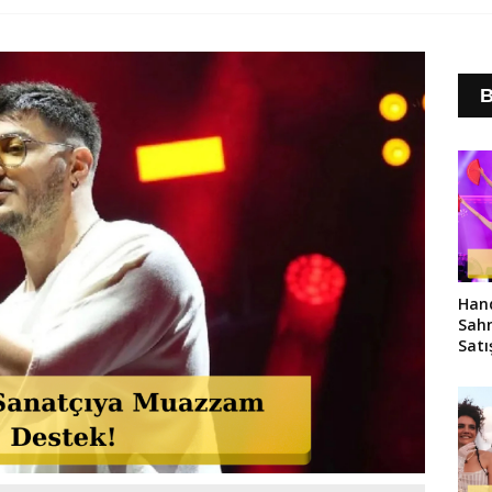
B
Hand
Sahn
Satı