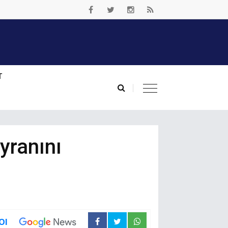
T
yranını
Ol