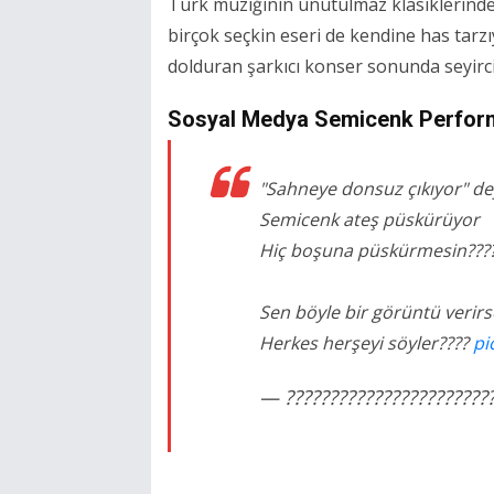
Türk müziğinin unutulmaz klasiklerind
birçok seçkin eseri de kendine has tarz
dolduran şarkıcı konser sonunda seyircid
Sosyal Medya Semicenk Perfor
"Sahneye donsuz çıkıyor" de
Semicenk ateş püskürüyor
Hiç boşuna püskürmesin???
Sen böyle bir görüntü verir
Herkes herşeyi söyler????
pi
— ???????????????????????