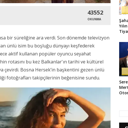
43552
OKUNMA
Şah
Yılı
Tiya
Dön
a bir süreliğine ara verdi. Son dönemde televizyon
ayan ünlü isim bu boşluğu dünyayı keşfederek
rece aktif kullanan popüler oyuncu seyahat
hin rotasını bu kez Balkanlar'ın tarihi ve kültürel
a çevirdi. Bosna Hersek’in başkentini gezen ünlü
iği fotoğrafları takipçilerinin beğenisine sundu.
Sere
Mert
Oto
Gün