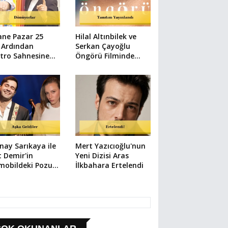
ane Pazar 25
Hilal Altınbilek ve
n Ardından
Serkan Çayoğlu
tro Sahnesine
Öngörü Filminde
üyor
Buluştu
nay Sarıkaya ile
Mert Yazıcıoğlu'nun
 Demir'in
Yeni Dizisi Aras
mobildeki Pozu
İlkbahara Ertelendi
dem Oldu