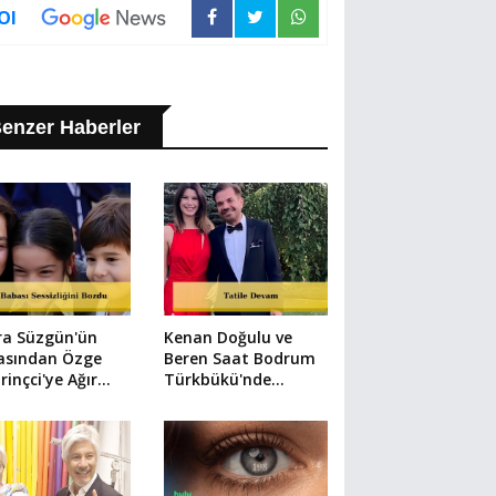
Ol
enzer Haberler
ra Süzgün'ün
Kenan Doğulu ve
asından Özge
Beren Saat Bodrum
rinçci'ye Ağır
Türkbükü'nde
lama
Görüntülendi