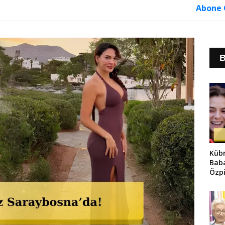
Abone 
B
Küb
Bab
Özpi
Suç