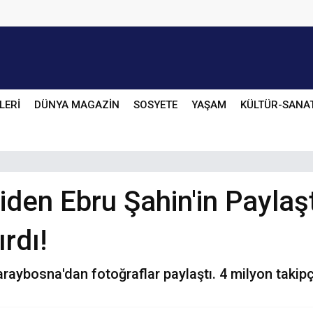
LERİ
DÜNYA MAGAZİN
SOSYETE
YAŞAM
KÜLTÜR-SANA
den Ebru Şahin'in Paylaşt
rdı!
raybosna'dan fotoğraflar paylaştı. 4 milyon takipç