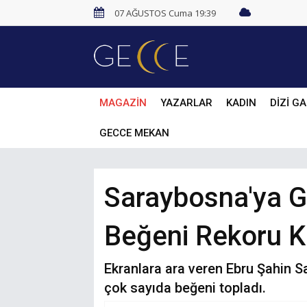
07 AĞUSTOS Cuma 19:39
MAGAZİN
YAZARLAR
KADIN
DİZİ GA
GECCE MEKAN
Saraybosna'ya Gi
Beğeni Rekoru Kı
Ekranlara ara veren Ebru Şahin Sa
çok sayıda beğeni topladı.