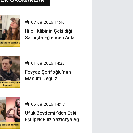
ÇOK OKUNANLAR
07-08-2026 11:46
Hileli Klibinin Çekildiği
Sarnıçta Eğlenceli Anlar:
Zeynep Oktay ve Sueda
Uluca Viral Oldu!
01-08-2026 14:23
Feyyaz Şerifoğlu'nun
Masum Değiliz
Performansı Sosyal
Medyada Yeniden Gündem
Oldu
05-08-2026 14:17
Ufuk Beydemir'den Eski
Eşi İpek Filiz Yazıcı'ya Ağır
Gönderme: "Attan İnip
Eşeğe..."