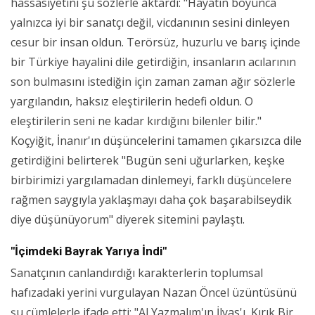
hassasiyetini şu sözlerle aktardı: "Hayatın boyunca
yalnızca iyi bir sanatçı değil, vicdanının sesini dinleyen
cesur bir insan oldun. Terörsüz, huzurlu ve barış içinde
bir Türkiye hayalini dile getirdiğin, insanların acılarının
son bulmasını istediğin için zaman zaman ağır sözlerle
yargılandın, haksız eleştirilerin hedefi oldun. O
eleştirilerin seni ne kadar kırdığını bilenler bilir."
Koçyiğit, İnanır'ın düşüncelerini tamamen çıkarsızca dile
getirdiğini belirterek "Bugün seni uğurlarken, keşke
birbirimizi yargılamadan dinlemeyi, farklı düşüncelere
rağmen saygıyla yaklaşmayı daha çok başarabilseydik
diye düşünüyorum" diyerek sitemini paylaştı.
"İçimdeki Bayrak Yarıya İndi"
Sanatçının canlandırdığı karakterlerin toplumsal
hafızadaki yerini vurgulayan Nazan Öncel üzüntüsünü
şu cümlelerle ifade etti: "Al Yazmalım'ın İlyas'ı, Kırık Bir