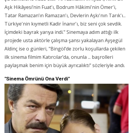
Aşk Hikâyesi’nin Fuat'ı, Bodrum Hâkimi'nin Ömer'i,
Tatar Ramazan’ın Ramazan'ı, Devlerin Aşkı'nın Tarık'ı...
Türkiye'nin kıymetli Kadir İnanır'ı, biz seni çok sevdik.
İçimdeki bayrak yarıya indi." Sinemaya adım attığı ilk
projede usta aktörle çalışma şansı yakalayan Ayşegül
Aldinç ise o günleri, "Bingöl’de zorlu koşullarda çekilen
ilk sinema filmim Katırcılar’da, onunla ... başrolleri
paylaşmak benim için büyük ayrıcalıktı" sözleriyle andı.
"Sinema Ömrünü Ona Verdi"