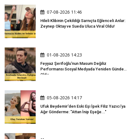
07-08-2026 11:46
Hileli Klibinin Çekildiği Sarnıçta Eğlenceli Anlar:
Zeynep Oktay ve Sueda Uluca Viral Oldu!
01-08-2026 14:23
Feyyaz Şerifoğlu'nun Masum Değiliz
Performansı Sosyal Medyada Yeniden Gündem
Oldu
05-08-2026 14:17
Ufuk Beydemir'den Eski Eşi İpek Filiz Yazıcı'ya
Ağır Gönderme: "Attan İnip Eşeğe..."