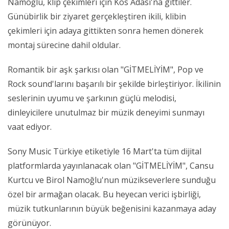
Namoğlu, klip çekimleri için Kos Adası'na gittiler.
Günübirlik bir ziyaret gerçekleştiren ikili, klibin
çekimleri için adaya gittikten sonra hemen dönerek
montaj sürecine dahil oldular.
Romantik bir aşk şarkısı olan "GİTMELİYİM", Pop ve
Rock sound'larını başarılı bir şekilde birleştiriyor. İkilinin
seslerinin uyumu ve şarkının güçlü melodisi,
dinleyicilere unutulmaz bir müzik deneyimi sunmayı
vaat ediyor.
Sony Music Türkiye etiketiyle 16 Mart'ta tüm dijital
platformlarda yayınlanacak olan "GİTMELİYİM", Cansu
Kurtcu ve Birol Namoğlu'nun müzikseverlere sunduğu
özel bir armağan olacak. Bu heyecan verici işbirliği,
müzik tutkunlarının büyük beğenisini kazanmaya aday
görünüyor.