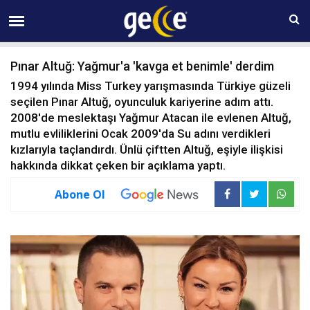
07 AĞUSTOS Cuma 20:50
Pınar Altuğ: Yağmur'a 'kavga et benimle' derdim
1994 yılında Miss Turkey yarışmasında Türkiye güzeli
seçilen Pınar Altuğ, oyunculuk kariyerine adım attı.
2008'de meslektaşı Yağmur Atacan ile evlenen Altuğ,
mutlu evliliklerini Ocak 2009'da Su adını verdikleri
kızlarıyla taçlandırdı. Ünlü çiftten Altuğ, eşiyle ilişkisi
hakkında dikkat çeken bir açıklama yaptı.
Abone Ol