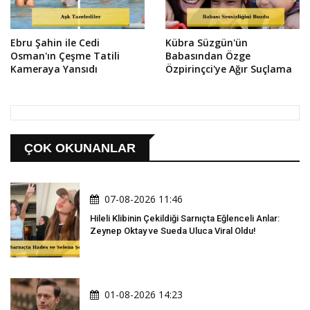
Ebru Şahin ile Cedi
Kübra Süzgün'ün
Osman'ın Çeşme Tatili
Babasından Özge
Kameraya Yansıdı
Özpirinçci'ye Ağır Suçlama
ÇOK OKUNANLAR
07-08-2026 11:46
Hileli Klibinin Çekildiği Sarnıçta Eğlenceli Anlar:
Zeynep Oktay ve Sueda Uluca Viral Oldu!
01-08-2026 14:23