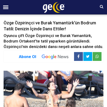
06 AĞUSTOS Perşembe 08:04
Özge Özpirinçci ve Burak Yamantürk'ün Bodrum
Tatili: Denizin İçinde Dans Ettiler!
Oyuncu çift Özge Özpirinçci ve Burak Yamantürk,
Bodrum Ortakent'te tatil yaparken görüntülendi.
Özpirinçci'nin denizdeki dansı neşeli anlara sahne oldu.
Abone Ol