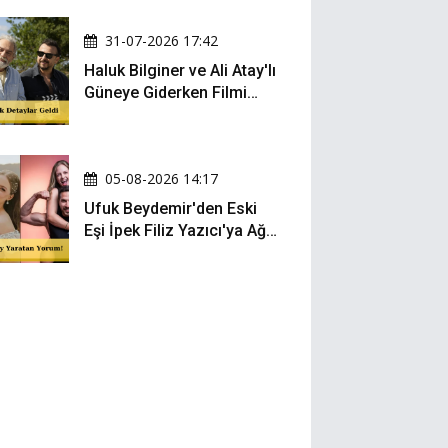
Oldu
31-07-2026 17:42
Haluk Bilginer ve Ali Atay'lı
Güneye Giderken Filmi
Sete Çıktı
05-08-2026 14:17
Ufuk Beydemir'den Eski
Eşi İpek Filiz Yazıcı'ya Ağır
Gönderme: "Attan İnip
Eşeğe..."