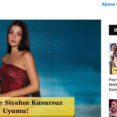
Abone 
B
Poyr
Melt
Düny