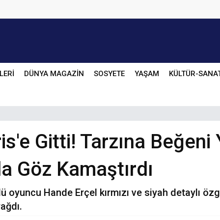
LERİ
DÜNYA MAGAZİN
SOSYETE
YAŞAM
KÜLTÜR-SANA
s'e Gitti! Tarzına Beğeni 
a Göz Kamaştırdı
lü oyuncu Hande Erçel kırmızı ve siyah detaylı özg
yağdı.