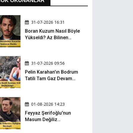
ÇOK OKUNANLAR
31-07-2026 16:31
Boran Kuzum Nasıl Böyle
Yükseldi? Az Bilinen
Kariyer Yolculuğu
31-07-2026 09:56
Pelin Karahan'ın Bodrum
Tatili Tam Gaz Devam
Ediyor! Şezlong Keyfi ve
Şıklığıyla Göz Doldurdu!
01-08-2026 14:23
Feyyaz Şerifoğlu'nun
Masum Değiliz
Performansı Sosyal
Medyada Yeniden Gündem