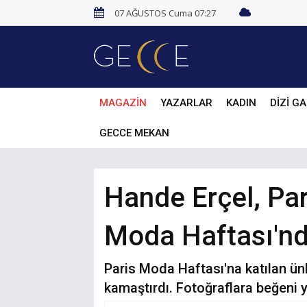
07 AĞUSTOS Cuma 07:27
MAGAZİN
YAZARLAR
KADIN
DİZİ GA
GECCE MEKAN
Hande Erçel, Pari
Moda Haftası'nd
Paris Moda Haftası'na katılan ün
kamaştırdı. Fotoğraflara beğeni 