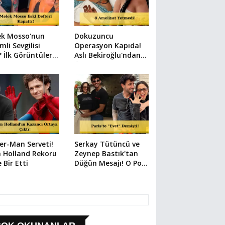
ek Mosso'nun
Dokuzuncu
mli Sevgilisi
Operasyon Kapıda!
 İlk Görüntüler
Aslı Bekiroğlu'ndan
i
Üzen Paylaşım
er-Man Serveti!
Serkay Tütüncü ve
 Holland Rekoru
Zeynep Bastık'tan
e Bir Etti
Düğün Mesajı! O Poz
Her Şeyi Anlattı