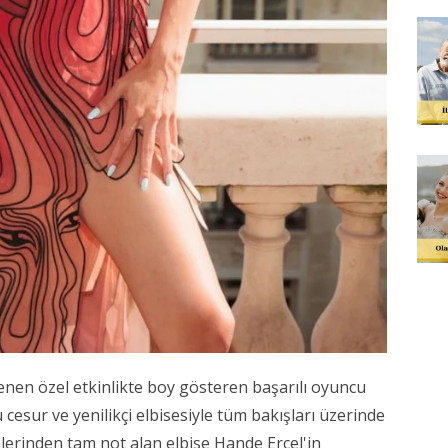
en özel etkinlikte boy gösteren başarılı oyuncu
 cesur ve yenilikçi elbisesiyle tüm bakışları üzerinde
lerinden tam not alan elbise Hande Erçel'in