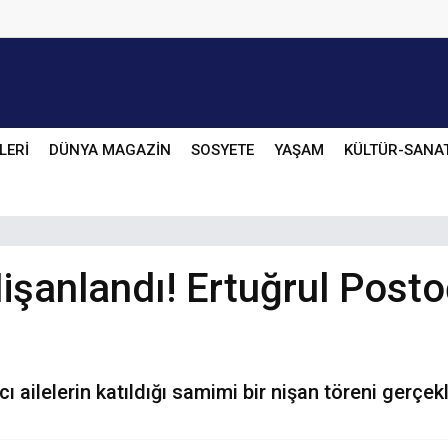
LERİ
DÜNYA MAGAZİN
SOSYETE
YAŞAM
KÜLTÜR-SANA
işanlandı! Ertuğrul Posto
ı ailelerin katıldığı samimi bir nişan töreni gerçek