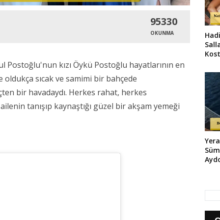
95330
OKUNMA
Hadi
Salla
Kos
Şovu
rul Postoğlu'nun kızı Öykü Postoğlu hayatlarının en
kte oldukça sıcak ve samimi bir bahçede
içten bir havadaydı. Herkes rahat, herkes
i ailenin tanışıp kaynaştığı güzel bir akşam yemeği
Yera
Süm
Ayd
ve Ş