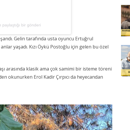
 paylaştığı bir gönderi
şandı. Gelin tarafında usta oyuncu Ertuğrul
nlar yaşadı. Kızı Öykü Postoğlu için gelen bu özel
şı arasında klasik ama çok samimi bir isteme töreni
den okunurken Erol Kadir Çırpıcı da heyecandan