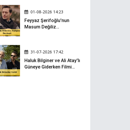
01-08-2026 14:23
Feyyaz Şerifoğlu'nun
Masum Değiliz
Performansı Sosyal
Medyada Yeniden Gündem
Oldu
31-07-2026 17:42
Haluk Bilginer ve Ali Atay'lı
Güneye Giderken Filmi
Sete Çıktı