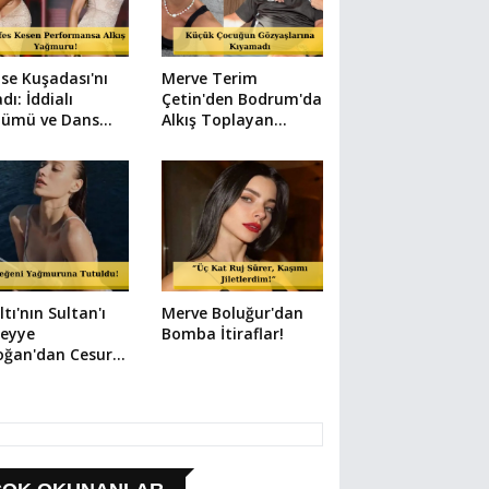
se Kuşadası'nı
Merve Terim
dı: İddialı
Çetin'den Bodrum'da
tümü ve Dans
Alkış Toplayan
yla Büyüledi!
Hareket: Elbisesiyle
Denize Atladı!
ltı'nın Sultan'ı
Merve Boluğur'dan
eyye
Bomba İtiraflar!
oğan'dan Cesur
ık Paylaşımlar