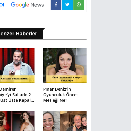
Ol
enzer Haberler
 Demirer
Pınar Deniz’in
iye'yi Salladı: 2
Oyunculuk Öncesi
Üst Üste Kapalı
Mesleği Ne?
 Şov!