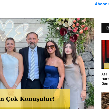
Abone 
B
Ata
Harb
Gün 
Gişe