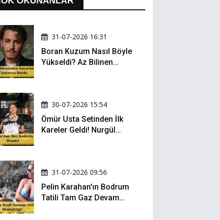
ÇOK OKUNANLAR
31-07-2026 16:31
Boran Kuzum Nasıl Böyle
Yükseldi? Az Bilinen
Kariyer Yolculuğu
30-07-2026 15:54
Ömür Usta Setinden İlk
Kareler Geldi! Nurgül
Yeşilçay, Bülent İnal ve
Gonca Vuslateri Aynı
Projede!
31-07-2026 09:56
Pelin Karahan'ın Bodrum
Tatili Tam Gaz Devam
Ediyor! Şezlong Keyfi ve
Şıklığıyla Göz Doldurdu!