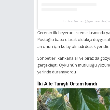
EditörGecce (@gecceeditor)'in
Gecenin ilk heyecanı isteme kısmında ya
Postoğlu baba olarak oldukça duygusal a
an onun için kolay olmadı desek yeridir.
Sohbetler, kahkahalar ve biraz da gözya
gerçekleşti. Öykü’nün mutluluğu yüzün
yerinde duramıyordu.
İki Aile Tanıştı Ortam Isındı