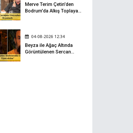
Merve Terim Çetin'den
Bodrum'da Alkış Toplayan
Hareket: Elbisesiyle
Denize Atladı!
04-08-2026 12:34
Beyza ile Ağaç Altında
Görüntülenen Sercan
Yıldırım Konuştu!