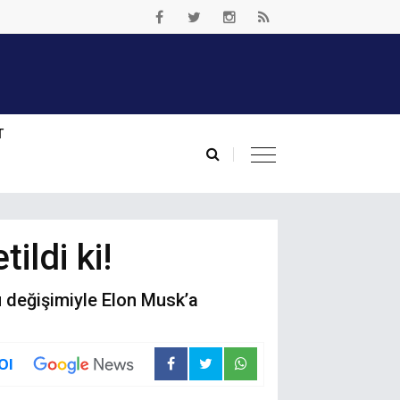
T
ildi ki!
 değişimiyle Elon Musk’a
Ol