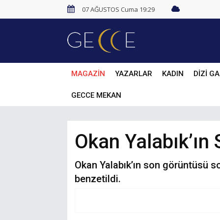
07 AĞUSTOS Cuma 19:29
MAGAZİN
YAZARLAR
KADIN
DİZİ GA
GECCE MEKAN
Okan Yalabık’ın S
Okan Yalabık’ın son görüntüsü s
benzetildi.