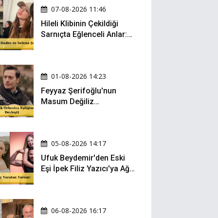
07-08-2026 11:46
Hileli Klibinin Çekildiği
Sarnıçta Eğlenceli Anlar:
Zeynep Oktay ve Sueda
Uluca Viral Oldu!
01-08-2026 14:23
Feyyaz Şerifoğlu'nun
Masum Değiliz
Performansı Sosyal
Medyada Yeniden Gündem
Oldu
05-08-2026 14:17
Ufuk Beydemir'den Eski
Eşi İpek Filiz Yazıcı'ya Ağır
Gönderme: "Attan İnip
Eşeğe..."
06-08-2026 16:17