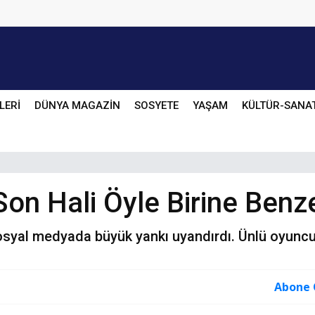
LERİ
DÜNYA MAGAZİN
SOSYETE
YAŞAM
KÜLTÜR-SANA
on Hali Öyle Birine Benzet
osyal medyada büyük yankı uyandırdı. Ünlü oyuncu
Abone 