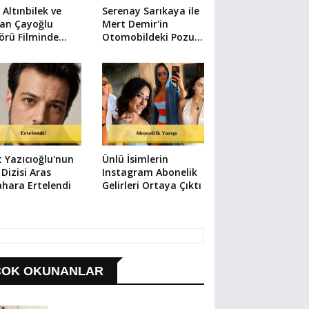
l Altınbilek ve
Serenay Sarıkaya ile
kan Çayoğlu
Mert Demir'in
örü Filminde
Otomobildeki Pozu
uştu
Gündem Oldu
 Yazıcıoğlu'nun
Ünlü İsimlerin
 Dizisi Aras
Instagram Abonelik
ahara Ertelendi
Gelirleri Ortaya Çıktı
ÇOK OKUNANLAR