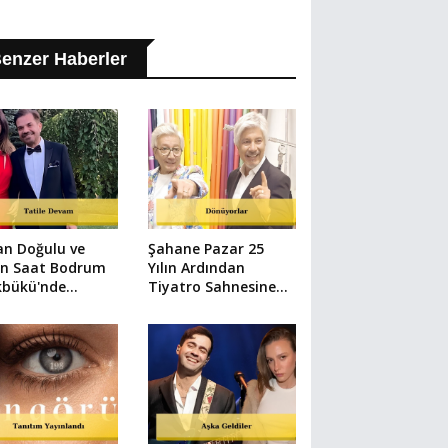
enzer Haberler
an Doğulu ve
Şahane Pazar 25
en Saat Bodrum
Yılın Ardından
kbükü'nde
Tiyatro Sahnesine
üntülendi
Dönüyor