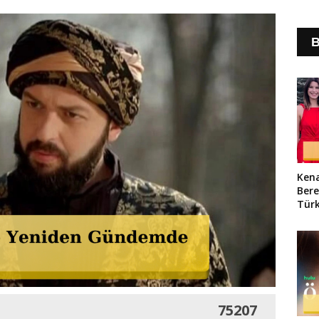
B
Ken
Ber
Tür
Gör
75207