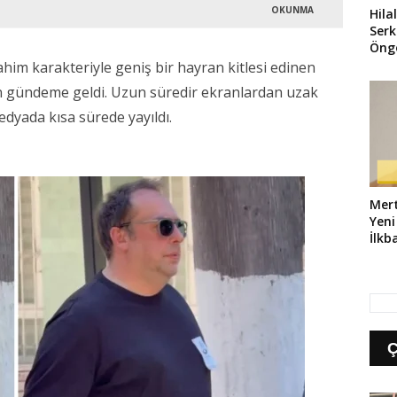
OKUNMA
Hila
Ser
Öng
Bul
ahim karakteriyle geniş bir hayran kitlesi edinen
 gündeme geldi. Uzun süredir ekranlardan uzak
dyada kısa sürede yayıldı.
Mert
Yeni
İlkb