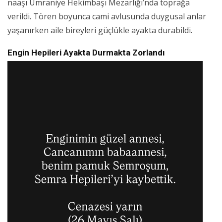
naaşı Ümraniye Hekimbaşı Mezarlığı’nda toprağa
verildi. Tören boyunca cami avlusunda duygusal anlar
yaşanırken aile bireyleri güçlükle ayakta durabildi.
Engin Hepileri Ayakta Durmakta Zorlandı