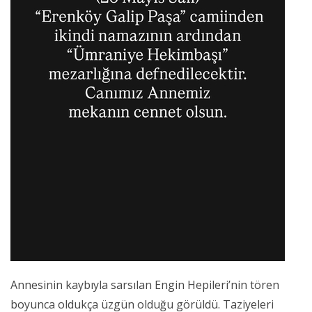
Annesinin kaybıyla sarsılan Engin Hepileri’nin tören
boyunca oldukça üzgün olduğu görüldü. Taziyeleri