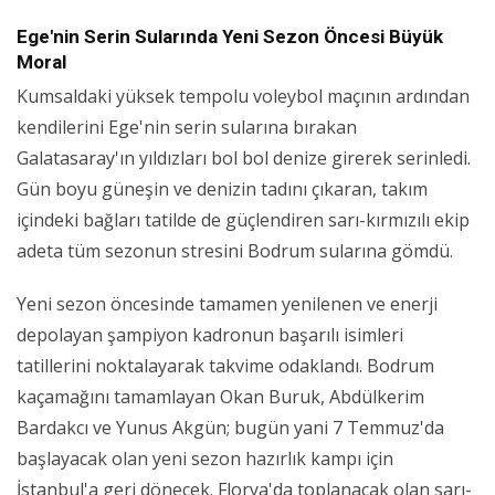
Ege'nin Serin Sularında Yeni Sezon Öncesi Büyük
Moral
Kumsaldaki yüksek tempolu voleybol maçının ardından
kendilerini Ege'nin serin sularına bırakan
Galatasaray'ın yıldızları bol bol denize girerek serinledi.
Gün boyu güneşin ve denizin tadını çıkaran, takım
içindeki bağları tatilde de güçlendiren sarı-kırmızılı ekip
adeta tüm sezonun stresini Bodrum sularına gömdü.
Yeni sezon öncesinde tamamen yenilenen ve enerji
depolayan şampiyon kadronun başarılı isimleri
tatillerini noktalayarak takvime odaklandı. Bodrum
kaçamağını tamamlayan Okan Buruk, Abdülkerim
Bardakcı ve Yunus Akgün; bugün yani 7 Temmuz'da
başlayacak olan yeni sezon hazırlık kampı için
İstanbul'a geri dönecek. Florya'da toplanacak olan sarı-