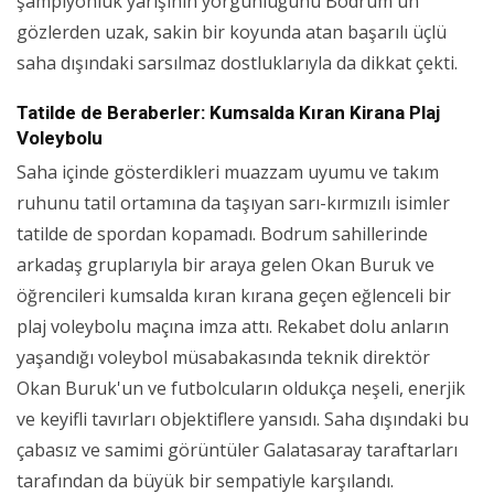
şampiyonluk yarışının yorgunluğunu Bodrum'un
gözlerden uzak, sakin bir koyunda atan başarılı üçlü
saha dışındaki sarsılmaz dostluklarıyla da dikkat çekti.
Tatilde de Beraberler: Kumsalda Kıran Kirana Plaj
Voleybolu
Saha içinde gösterdikleri muazzam uyumu ve takım
ruhunu tatil ortamına da taşıyan sarı-kırmızılı isimler
tatilde de spordan kopamadı. Bodrum sahillerinde
arkadaş gruplarıyla bir araya gelen Okan Buruk ve
öğrencileri kumsalda kıran kırana geçen eğlenceli bir
plaj voleybolu maçına imza attı. Rekabet dolu anların
yaşandığı voleybol müsabakasında teknik direktör
Okan Buruk'un ve futbolcuların oldukça neşeli, enerjik
ve keyifli tavırları objektiflere yansıdı. Saha dışındaki bu
çabasız ve samimi görüntüler Galatasaray taraftarları
tarafından da büyük bir sempatiyle karşılandı.