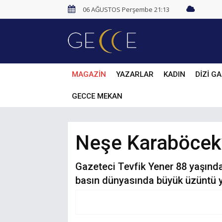
06 AĞUSTOS Perşembe 21:13
MAGAZİN
YAZARLAR
KADIN
DİZİ GA
GECCE MEKAN
Neşe Karaböcek’i
Gazeteci Tevfik Yener 88 yaşında 
basın dünyasında büyük üzüntü y