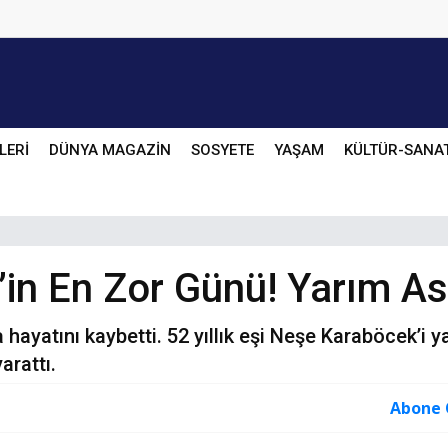
LERİ
DÜNYA MAGAZİN
SOSYETE
YAŞAM
KÜLTÜR-SANA
n En Zor Günü! Yarım Asır
hayatını kaybetti. 52 yıllık eşi Neşe Karaböcek’i 
arattı.
Abone 