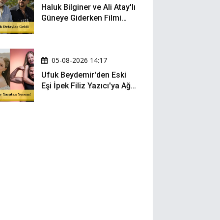
Haluk Bilginer ve Ali Atay'lı
Güneye Giderken Filmi
Sete Çıktı
05-08-2026 14:17
Ufuk Beydemir'den Eski
Eşi İpek Filiz Yazıcı'ya Ağır
Gönderme: "Attan İnip
Eşeğe..."