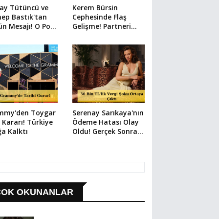
ay Tütüncü ve
Kerem Bürsin
ep Bastık'tan
Cephesinde Flaş
n Mesajı! O Poz
Gelişme! Partneri
Şeyi Anlattı
Şaşırttı
mmy'den Toygar
Serenay Sarıkaya'nın
lı Kararı! Türkiye
Ödeme Hatası Olay
a Kalktı
Oldu! Gerçek Sonra
Çıktı
ÇOK OKUNANLAR