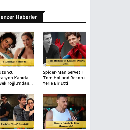
enzer Haberler
uzuncu
Spider-Man Serveti!
rasyon Kapıda!
Tom Holland Rekoru
 Bekiroğlu'ndan
Yerle Bir Etti
n Paylaşım