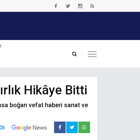
T
lık Hikâye Bitti
yasa boğan vefat haberi sanat ve
Ol