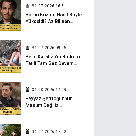
31-07-2026 16:31
Boran Kuzum Nasıl Böyle
Yükseldi? Az Bilinen
Kariyer Yolculuğu
31-07-2026 09:56
Pelin Karahan'ın Bodrum
Tatili Tam Gaz Devam
Ediyor! Şezlong Keyfi ve
Şıklığıyla Göz Doldurdu!
01-08-2026 14:23
Feyyaz Şerifoğlu'nun
Masum Değiliz
Performansı Sosyal
Medyada Yeniden Gündem
Oldu
31-07-2026 17:42