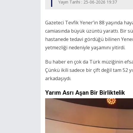
Yayın Tarihi : 25-06-2026 19:37
Gazeteci Tevfik Yener’in 88 yaşında h
camiasında büyük üzüntü yarattı. Bir sür
hastanede tedavi gördüğü bilinen Yene
yetmezliği nedeniyle yaşamını yitirdi.
Bu haber en çok da Türk müziğinin efsa
Çünkü ikili sadece bir çift değil tam 52 y
arkadaşıydı.
Yarım Asrı Aşan Bir Birliktelik