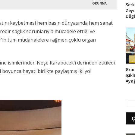
OKUNMA
Serk
Zeyn
Düğü
Her 
ayatını kaybetmesi hem basın dünyasında hem sanat
edir sağlık sorunlarıyla mücadele ettiği ve
r’in tüm müdahalelere rağmen çoklu organ
ne isimlerinden Neşe Karaböcek’i derinden etkiledi.
Gra
ıl boyunca hayatı birlikte paylaşmış iki yol
Işık
Ayağ