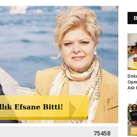
B
Dok
Ope
Aslı
Üze
75458