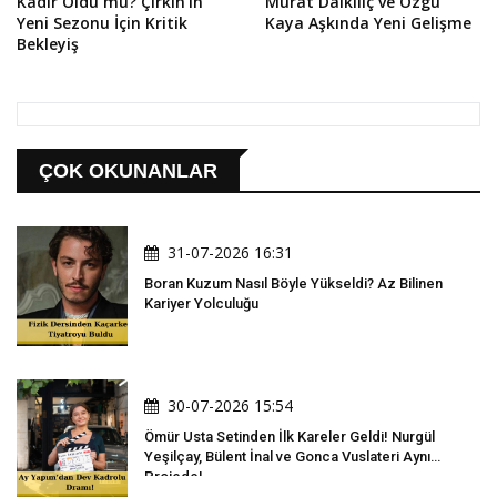
Kadir Öldü mü? Çirkin'in
Murat Dalkılıç ve Özgü
Yeni Sezonu İçin Kritik
Kaya Aşkında Yeni Gelişme
Bekleyiş
ÇOK OKUNANLAR
31-07-2026 16:31
Boran Kuzum Nasıl Böyle Yükseldi? Az Bilinen
Kariyer Yolculuğu
30-07-2026 15:54
Ömür Usta Setinden İlk Kareler Geldi! Nurgül
Yeşilçay, Bülent İnal ve Gonca Vuslateri Aynı
Projede!