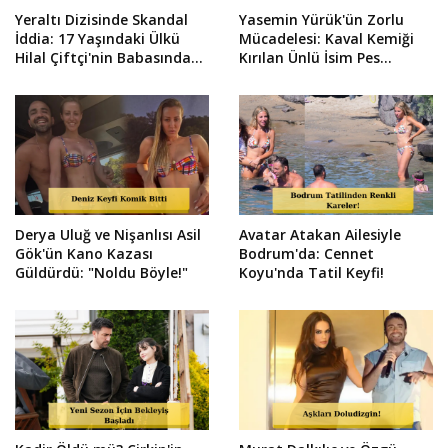
Yeraltı Dizisinde Skandal
Yasemin Yürük'ün Zorlu
İddia: 17 Yaşındaki Ülkü
Mücadelesi: Kaval Kemiği
Hilal Çiftçi'nin Babasından
Kırılan Ünlü İsim Pes
Suç Duyurusu!
Etmedi!
Derya Uluğ ve Nişanlısı Asil
Avatar Atakan Ailesiyle
Gök'ün Kano Kazası
Bodrum'da: Cennet
Güldürdü: "Noldu Böyle!"
Koyu'nda Tatil Keyfi!