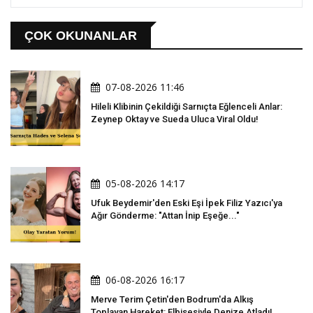
ÇOK OKUNANLAR
07-08-2026 11:46
Hileli Klibinin Çekildiği Sarnıçta Eğlenceli Anlar:
Zeynep Oktay ve Sueda Uluca Viral Oldu!
05-08-2026 14:17
Ufuk Beydemir'den Eski Eşi İpek Filiz Yazıcı'ya
Ağır Gönderme: "Attan İnip Eşeğe..."
06-08-2026 16:17
Merve Terim Çetin'den Bodrum'da Alkış
Toplayan Hareket: Elbisesiyle Denize Atladı!