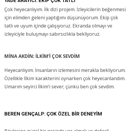
YADE ARAYICI: EKİP ÇOK TATLI
Çok heyecanlıyım. İlk dizi projem. İzleyicilerin beğenmesi
için elimden geleni yaptığımı düşünüyorum. Ekip çok
tatlı ve uyum içinde çalışıyoruz. Ekranda olmayı ve
izleyiciyle buluşmayı sabırsızlıkla bekliyoruz.
MİNA AKDİN: İLKİM’İ ÇOK SEVDİM
Heyecanlıyım. İnsanların izlemesini merakla bekliyorum.
Özellikle İlkim karakterini oynarken çok heyecanlandım.
Umarım seyirci İlkim’i sever; çünkü ben çok sevdim.
BEREN GENÇALP: ÇOK ÖZEL BİR DENEYİM
Böylesine güzel bir projede yer almak ve değerli