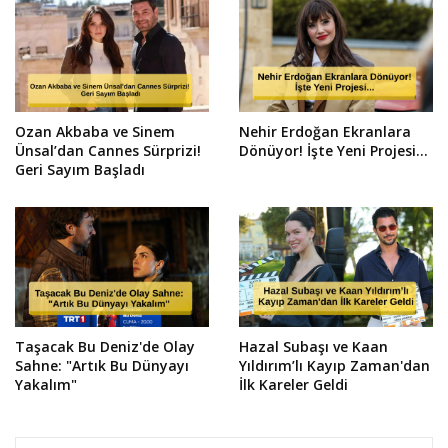
Ozan Akbaba ve Sinem
Nehir Erdoğan Ekranlara
Ünsal’dan Cannes Sürprizi!
Dönüyor! İşte Yeni Projesi...
Geri Sayım Başladı
Taşacak Bu Deniz'de Olay
Hazal Subaşı ve Kaan
Sahne: "Artık Bu Dünyayı
Yıldırım’lı Kayıp Zaman'dan
Yakalım"
İlk Kareler Geldi