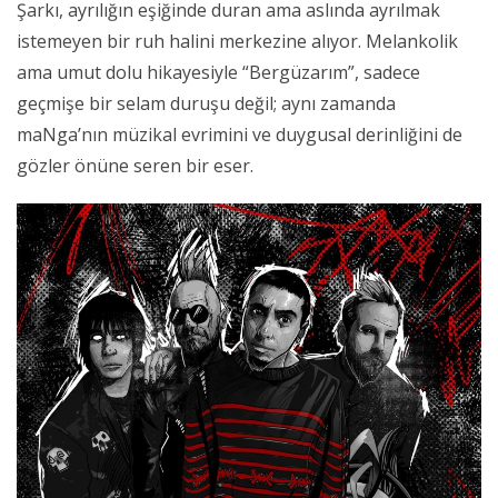
Şarkı, ayrılığın eşiğinde duran ama aslında ayrılmak
istemeyen bir ruh halini merkezine alıyor. Melankolik
ama umut dolu hikayesiyle “Bergüzarım”, sadece
geçmişe bir selam duruşu değil; aynı zamanda
maNga’nın müzikal evrimini ve duygusal derinliğini de
gözler önüne seren bir eser.