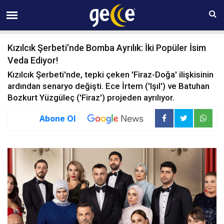
07 AĞUSTOS Cuma 18:27
Kızılcık Şerbeti’nde Bomba Ayrılık: İki Popüler İsim
Veda Ediyor!
Kızılcık Şerbeti'nde, tepki çeken 'Firaz-Doğa' ilişkisinin
ardından senaryo değişti. Ece İrtem ('Işıl') ve Batuhan
Bozkurt Yüzgüleç ('Firaz') projeden ayrılıyor.
Abone Ol