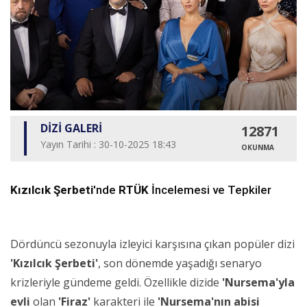
DİZİ GALERİ
12871
Yayın Tarihi : 30-10-2025 18:43
OKUNMA
Kızılcık Şerbeti
'nde
RTÜK
İncelemesi ve Tepkiler
Dördüncü sezonuyla izleyici karşısına çıkan popüler dizi
'Kızılcık Şerbeti'
, son dönemde yaşadığı senaryo
krizleriyle gündeme geldi. Özellikle dizide
'Nursema'yla
evli
olan
'Firaz'
karakteri ile
'Nursema'nın abisi