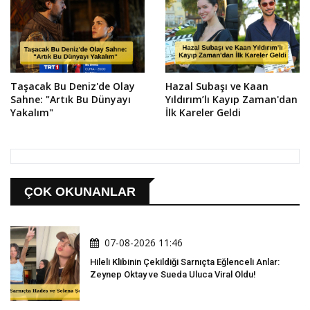
Taşacak Bu Deniz'de Olay
Hazal Subaşı ve Kaan
Sahne: "Artık Bu Dünyayı
Yıldırım’lı Kayıp Zaman'dan
Yakalım"
İlk Kareler Geldi
ÇOK OKUNANLAR
07-08-2026 11:46
Hileli Klibinin Çekildiği Sarnıçta Eğlenceli Anlar:
Zeynep Oktay ve Sueda Uluca Viral Oldu!