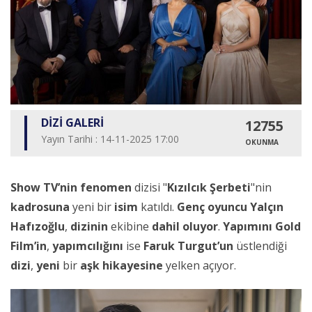
DİZİ GALERİ
12755
Yayın Tarihi : 14-11-2025 17:00
OKUNMA
Show TV’nin
fenomen
dizisi "
Kızılcık Şerbeti
"nin
kadrosuna
yeni bir
isim
katıldı.
Genç oyuncu
Yalçın
Hafızoğlu
,
dizinin
ekibine
dahil oluyor
.
Yapımını
Gold
Film’in
,
yapımcılığını
ise
Faruk Turgut’un
üstlendiği
dizi
,
yeni
bir
aşk hikayesine
yelken açıyor.