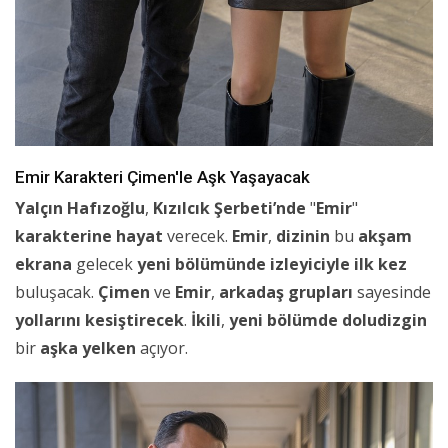
Emir Karakteri Çimen'le Aşk Yaşayacak
Yalçın Hafızoğlu
,
Kızılcık Şerbeti’nde
"
Emir
"
karakterine
hayat
verecek.
Emir
,
dizinin
bu
akşam
ekrana
gelecek
yeni bölümünde
izleyiciyle
ilk kez
buluşacak.
Çimen
ve
Emir
,
arkadaş grupları
sayesinde
yollarını
kesiştirecek
.
İkili
,
yeni bölümde
doludizgin
bir
aşka
yelken
açıyor.