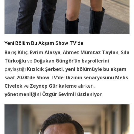
Yeni Bölüm Bu Akşam Show TV'de
Barış Kılıç
,
Evrim Alasya
,
Ahmet Mümtaz Taylan
,
Sıla
Türkoğlu
ve
Doğukan Güngör’ün
başrollerini
paylaştığı
Kızılcık Şerbeti
,
yeni bölümüyle
bu akşam
saat 20.00’de
Show TV’de
!
Dizinin
senaryosunu
Melis
Civelek
ve
Zeynep Gür
kaleme
alırken,
yönetmenliğini
Özgür Sevimli
üstleniyor
.