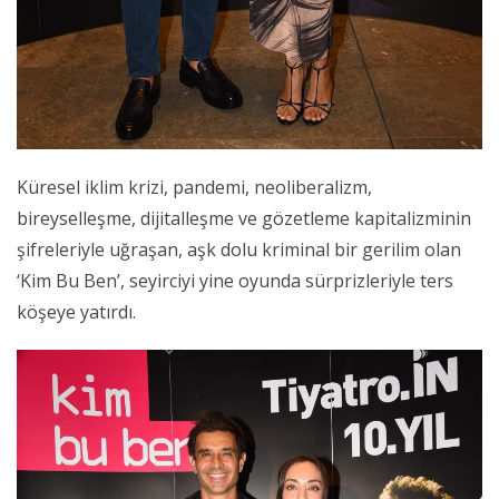
Küresel iklim krizi, pandemi, neoliberalizm,
bireyselleşme, dijitalleşme ve gözetleme kapitalizminin
şifreleriyle uğraşan, aşk dolu kriminal bir gerilim olan
‘Kim Bu Ben’, seyirciyi yine oyunda sürprizleriyle ters
köşeye yatırdı.