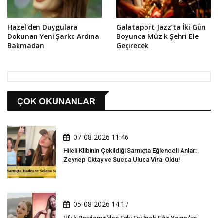
Hazel'den Duygulara
Galataport Jazz’ta İki Gün
Dokunan Yeni Şarkı: Ardına
Boyunca Müzik Şehri Ele
Bakmadan
Geçirecek
ÇOK OKUNANLAR
07-08-2026 11:46
Hileli Klibinin Çekildiği Sarnıçta Eğlenceli Anlar:
Zeynep Oktay ve Sueda Uluca Viral Oldu!
05-08-2026 14:17
Ufuk Beydemir'den Eski Eşi İpek Filiz Yazıcı'ya